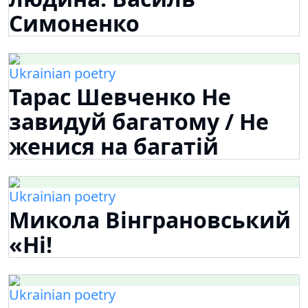
Симоненко
Ukrainian poetry
Тарас Шевченко Не
завидуй багатому / Не
женися на багатій
Ukrainian poetry
Микола Вінграновський
«Ні!
Ukrainian poetry