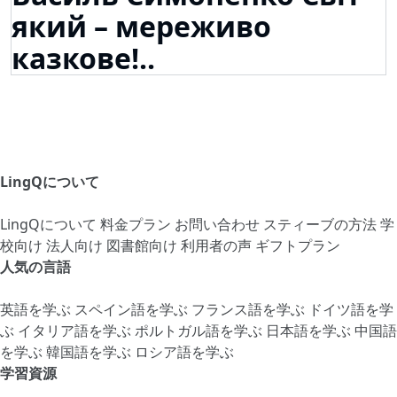
який – мереживо
казкове!..
LingQについて
LingQについて
料金プラン
お問い合わせ
スティーブの方法
学
校向け
法人向け
図書館向け
利用者の声
ギフトプラン
人気の言語
英語を学ぶ
スペイン語を学ぶ
フランス語を学ぶ
ドイツ語を学
ぶ
イタリア語を学ぶ
ポルトガル語を学ぶ
日本語を学ぶ
中国語
を学ぶ
韓国語を学ぶ
ロシア語を学ぶ
学習資源