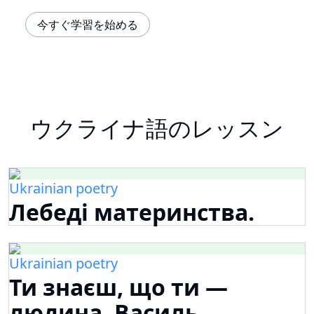
今すぐ学習を始める
ウクライナ語のレッスン
Ukrainian poetry
Лебеді материнства.
Ukrainian poetry
Ти знаєш, що ти —
людина. Василь