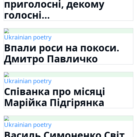
приголосні, декому
голосні...
Ukrainian poetry
Впали роси на покоси.
Дмитро Павличко
Ukrainian poetry
Співанка про місяці
Марійка Підгірянка
Ukrainian poetry
Василь Симоненко Світ