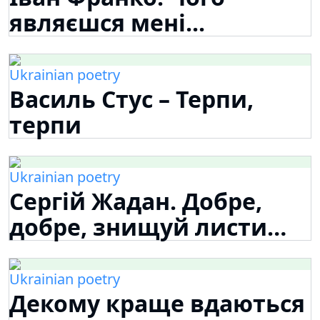
являєшся мені...
Ukrainian poetry
Василь Стус – Терпи,
терпи
Ukrainian poetry
Сергій Жадан. Добре,
добре, знищуй листи…
Ukrainian poetry
Декому краще вдаються