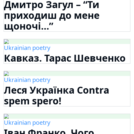
Дмитро Загул – “Ти
приходиш до мене
щоночі…”
Ukrainian poetry
Кавказ. Тарас Шевченко
Ukrainian poetry
Леся Українка Contra
spem spero!
Ukrainian poetry
Іван Франко. Чого