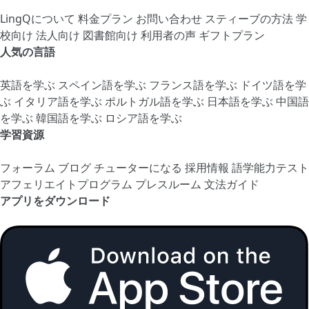
LingQについて
料金プラン
お問い合わせ
スティーブの方法
学
校向け
法人向け
図書館向け
利用者の声
ギフトプラン
人気の言語
英語を学ぶ
スペイン語を学ぶ
フランス語を学ぶ
ドイツ語を学
ぶ
イタリア語を学ぶ
ポルトガル語を学ぶ
日本語を学ぶ
中国語
を学ぶ
韓国語を学ぶ
ロシア語を学ぶ
学習資源
フォーラム
ブログ
チューターになる
採用情報
語学能力テスト
アフェリエイトプログラム
プレスルーム
文法ガイド
アプリをダウンロード