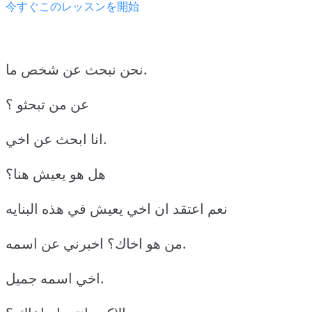
今すぐこのレッスンを開始
نحن نبحث عن شخص ما.
عن من تبحثو ؟
انا ابحث عن اخي.
هل هو يعيش هنا؟
نعم اعتقد ان اخي يعيش في هذه البنايه
من هو اخاك؟ اخبرني عن اسمه.
اخي اسمه جميل.