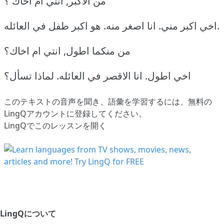
من الاكبر, انتي ام اخاك ؟
هو اكبر طفل في العائله.
اخي اكبر مني.
انا اصغر منه.
من منكما اطول, انتي ام اخاك؟
اخي اطول.
انا الاقصر في العائله.
لماذا تسأل؟
このテキストの音声を聞き、語彙を学習するには、
無料の
LingQアカウントに登録してください
。
LingQでこのレッスンを開く
LingQについて