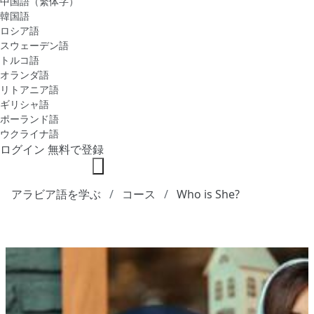
中国語（繁体字）
韓国語
ロシア語
スウェーデン語
トルコ語
オランダ語
リトアニア語
ギリシャ語
ポーランド語
ウクライナ語
ログイン
無料で登録
アラビア語を学ぶ
コース
Who is She?