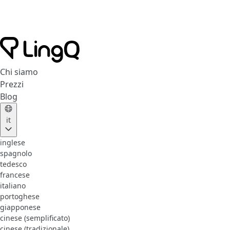
Chi siamo
Prezzi
Blog
it
inglese
spagnolo
tedesco
francese
italiano
portoghese
giapponese
cinese (semplificato)
cinese (tradizionale)