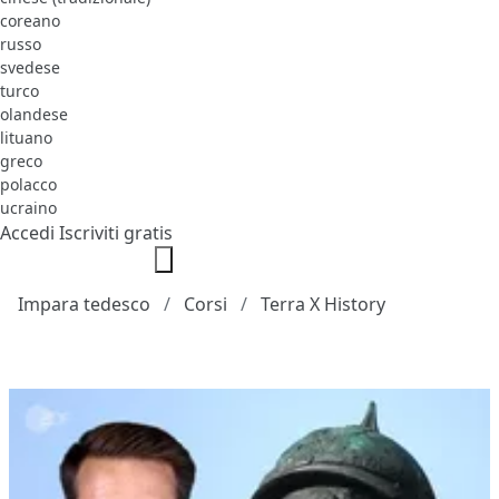
coreano
russo
svedese
turco
olandese
lituano
greco
polacco
ucraino
Accedi
Iscriviti gratis
Impara tedesco
Corsi
Terra X History