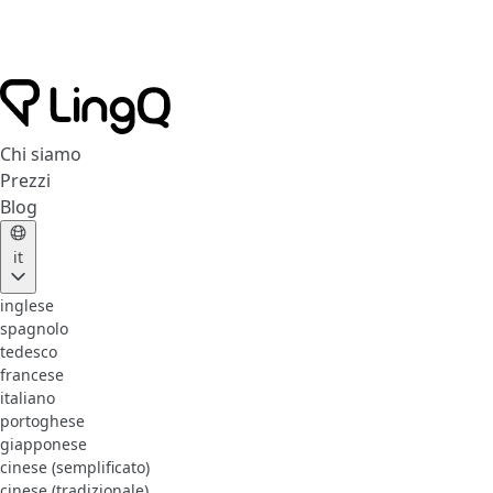
Chi siamo
Prezzi
Blog
it
inglese
spagnolo
tedesco
francese
italiano
portoghese
giapponese
cinese (semplificato)
cinese (tradizionale)