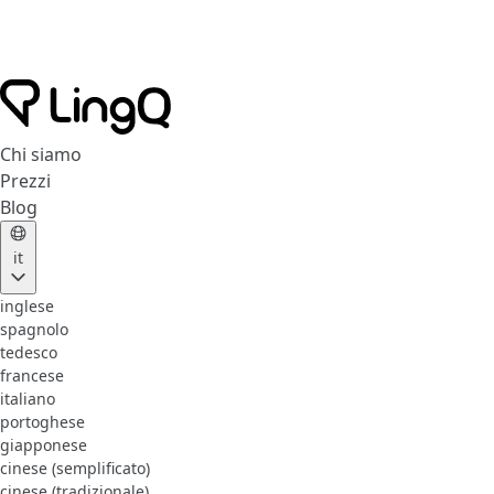
Chi siamo
Prezzi
Blog
it
inglese
spagnolo
tedesco
francese
italiano
portoghese
giapponese
cinese (semplificato)
cinese (tradizionale)