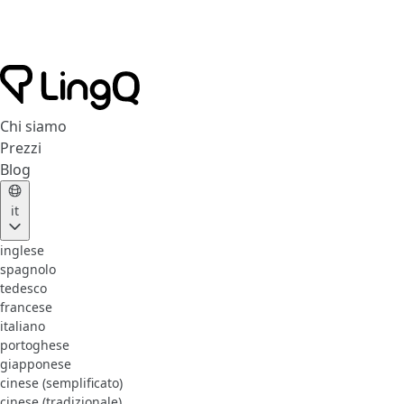
Chi siamo
Prezzi
Blog
it
inglese
spagnolo
tedesco
francese
italiano
portoghese
giapponese
cinese (semplificato)
cinese (tradizionale)