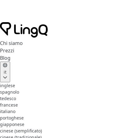
Chi siamo
Prezzi
Blog
it
inglese
spagnolo
tedesco
francese
italiano
portoghese
giapponese
cinese (semplificato)
cinese (tradizionale)