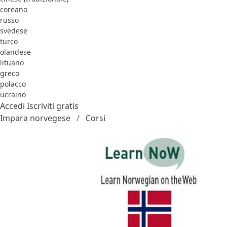
coreano
russo
svedese
turco
olandese
lituano
greco
polacco
ucraino
Accedi
Iscriviti gratis
Impara norvegese
Corsi