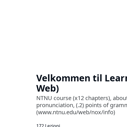
Velkommen til Lea
Web)
NTNU course (x12 chapters), about V
pronunciation, (.2) points of gram
(www.ntnu.edu/web/nox/info)
172 Lezioni