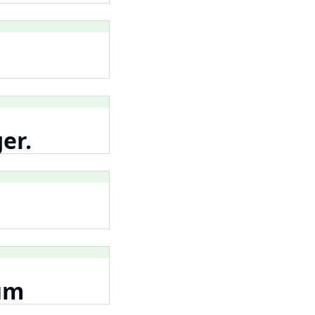
er.
rum