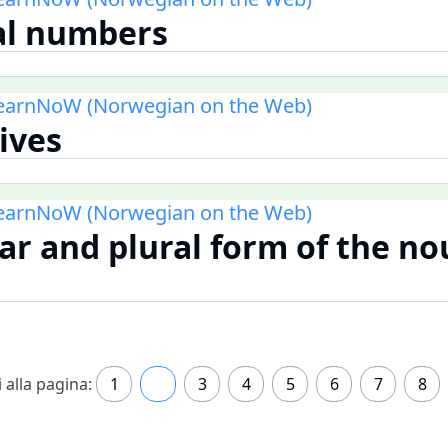
al numbers
LearnNoW (Norwegian on the Web)
ives
LearnNoW (Norwegian on the Web)
lar and plural form of the n
i alla pagina:
1
2
3
4
5
6
7
8