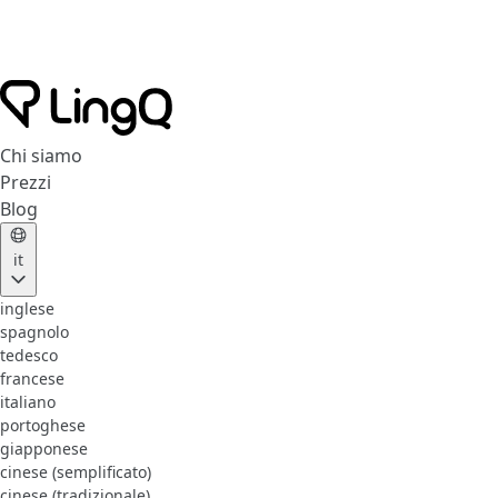
Chi siamo
Prezzi
Blog
it
inglese
spagnolo
tedesco
francese
italiano
portoghese
giapponese
cinese (semplificato)
cinese (tradizionale)