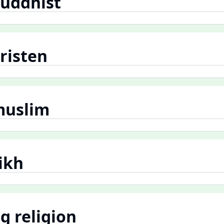
buddhist
kristen
 muslim
sikh
g religion