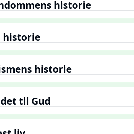
endommens historie
 historie
ismens historie
det til Gud
st liv