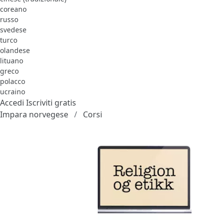
coreano
russo
svedese
turco
olandese
lituano
greco
polacco
ucraino
Accedi
Iscriviti gratis
Impara norvegese
Corsi