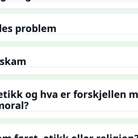
des problem
 skam
 etikk og hva er forskjellen 
moral?