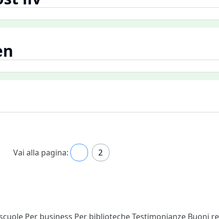
en
Vai alla pagina:
1
2
 scuole
Per business
Per biblioteche
Testimonianze
Buoni r