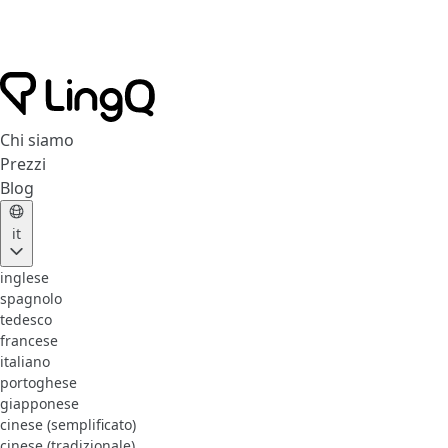
Chi siamo
Prezzi
Blog
it
inglese
spagnolo
tedesco
francese
italiano
portoghese
giapponese
cinese (semplificato)
cinese (tradizionale)