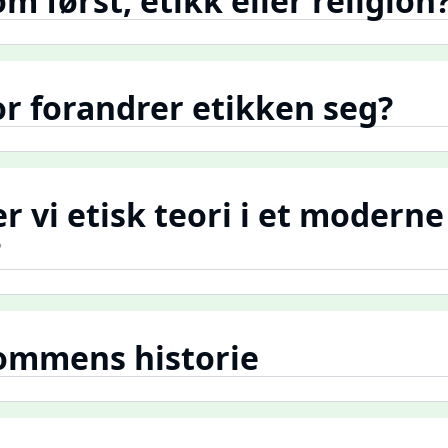
m først, etikk eller religion
or forandrer etikken seg?
r vi etisk teori i et moderne
?
dommens historie