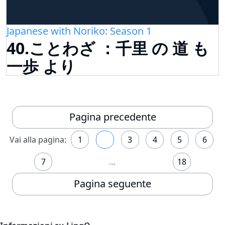
Japanese with Noriko: Season 1
40.ことわざ ：千里 の 道 も
一歩 より
Pagina precedente
Vai alla pagina:
1
2
3
4
5
6
7
…
18
Pagina seguente