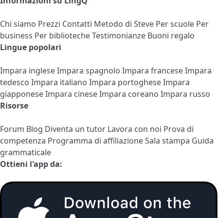
Informazioni su LingQ
Chi siamo
Prezzi
Contatti
Metodo di Steve
Per scuole
Per
business
Per biblioteche
Testimonianze
Buoni regalo
Lingue popolari
Impara inglese
Impara spagnolo
Impara francese
Impara
tedesco
Impara italiano
Impara portoghese
Impara
giapponese
Impara cinese
Impara coreano
Impara russo
Risorse
Forum
Blog
Diventa un tutor
Lavora con noi
Prova di
competenza
Programma di affiliazione
Sala stampa
Guida
grammaticale
Ottieni l'app da: