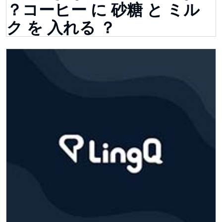
？コーヒー に 砂糖 と ミル
ク を 入れる ？