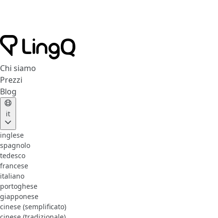
Chi siamo
Prezzi
Blog
it
inglese
spagnolo
tedesco
francese
italiano
portoghese
giapponese
cinese (semplificato)
cinese (tradizionale)