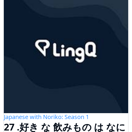
Japanese with Noriko: Season 1
27 .好き な 飲みもの は なに