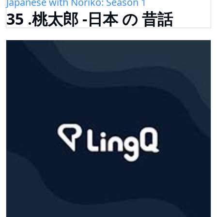
Japanese with Noriko: Season 1
35 .桃太郎 -日本 の 昔話