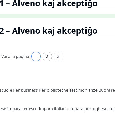
.1 – Alveno kaj akceptiĝo
.2 – Alveno kaj akceptiĝo
Vai alla pagina:
1
2
3
 scuole
Per business
Per biblioteche
Testimonianze
Buoni r
cese
Impara tedesco
Impara italiano
Impara portoghese
Im