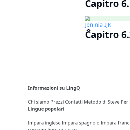
Ĉapitro 6
Jen nia IJK
Ĉapitro 6
Informazioni su LingQ
Chi siamo
Prezzi
Contatti
Metodo di Steve
Per
Lingue popolari
Impara inglese
Impara spagnolo
Impara fran
coreano
Impara russo