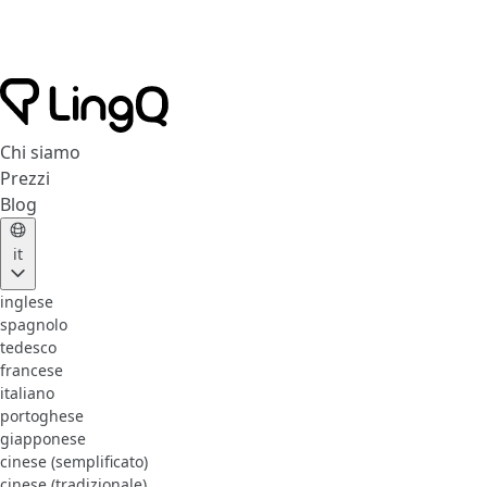
Chi siamo
Prezzi
Blog
it
inglese
spagnolo
tedesco
francese
italiano
portoghese
giapponese
cinese (semplificato)
cinese (tradizionale)