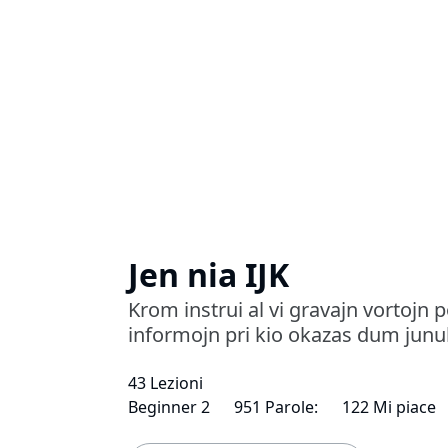
Jen nia IJK
Krom instrui al vi gravajn vortojn
informojn pri kio okazas dum junu
43 Lezioni
Beginner 2
951 Parole:
122 Mi piace