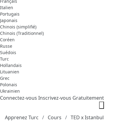
Français
Italien
Portugais
Japonais
Chinois (simplifié)
Chinois (Traditionnel)
Coréen
Russe
Suédois
Turc
Hollandais
Lituanien
Grec
Polonais
Ukrainien
Connectez-vous
Inscrivez-vous Gratuitement
Apprenez Turc
Cours
TED x Istanbul