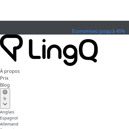
EXPIRÉ
Célébrez la Coupe
Extended Sale
Économisez jusqu'à 45%
À propos
Prix
Blog
fr
Anglais
Espagnol
Allemand