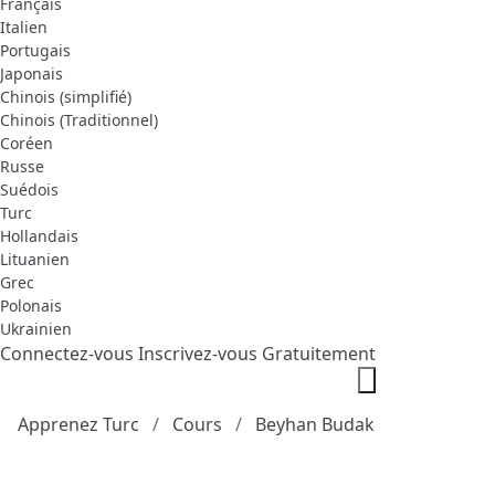
Français
Italien
Portugais
Japonais
Chinois (simplifié)
Chinois (Traditionnel)
Coréen
Russe
Suédois
Turc
Hollandais
Lituanien
Grec
Polonais
Ukrainien
Connectez-vous
Inscrivez-vous Gratuitement
Apprenez Turc
Cours
Beyhan Budak