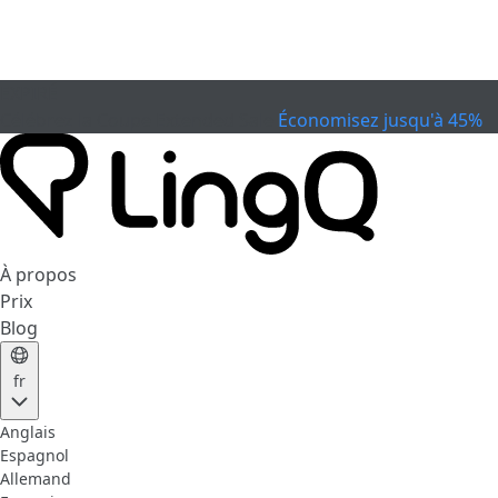
EXPIRÉ
Célébrez la Coupe
Extended Sale
Économisez jusqu'à 45%
À propos
Prix
Blog
fr
Anglais
Espagnol
Allemand