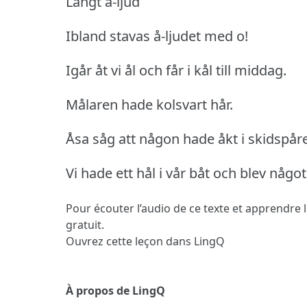
Långt å-ljud
Ibland stavas å-ljudet med o!
Igår åt vi ål och får i kål till middag.
Målaren hade kolsvart hår.
Åsa såg att någon hade åkt i skidspåre
Vi hade ett hål i vår båt och blev någo
Pour écouter l’audio de ce texte et apprendre 
gratuit.
Ouvrez cette leçon dans LingQ
À propos de LingQ