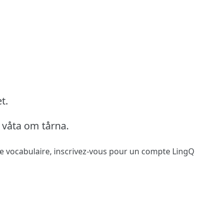
t.
t våta om tårna.
le vocabulaire,
inscrivez-vous
pour un compte LingQ