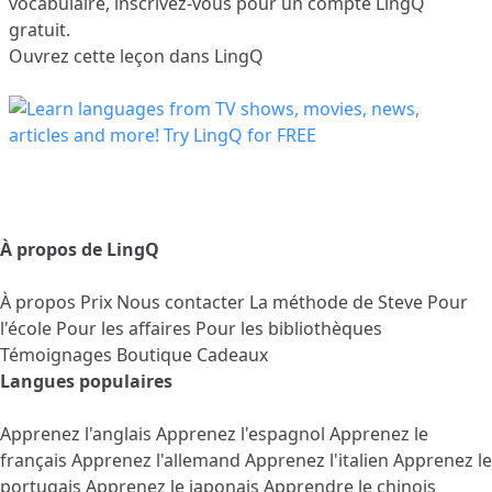
vocabulaire,
inscrivez-vous
pour un compte LingQ
gratuit.
Ouvrez cette leçon dans LingQ
À propos de LingQ
À propos
Prix
Nous contacter
La méthode de Steve
Pour
l'école
Pour les affaires
Pour les bibliothèques
Témoignages
Boutique Cadeaux
Langues populaires
Apprenez l'anglais
Apprenez l'espagnol
Apprenez le
français
Apprenez l'allemand
Apprenez l'italien
Apprenez le
portugais
Apprenez le japonais
Apprendre le chinois