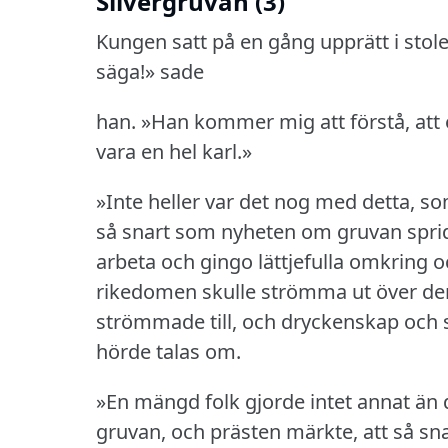
Silvergruvan (3)
Kungen satt på en gång upprätt i stol
säga!» sade
han.
»Han kommer mig att förstå, att 
vara en hel karl.»
»Inte heller var det nog med detta, so
så snart som nyheten om gruvan spri
arbeta och gingo lättjefulla omkring 
rikedomen skulle strömma ut över d
strömmade till, och dryckenskap och 
hörde talas om.
»En mängd folk gjorde intet annat än 
gruvan, och prästen märkte, att så s