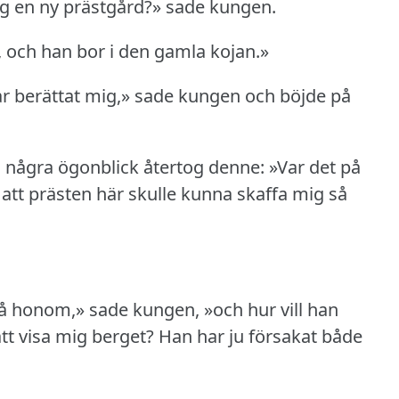
sig en ny prästgård?» sade kungen.
ig, och han bor i den gamla kojan.»
ar berättat mig,» sade kungen och böjde på
några ögonblick återtog denne: »Var det på
 att prästen här skulle kunna skaffa mig så
å honom,» sade kungen, »och hur vill han
att visa mig berget?
Han har ju försakat både