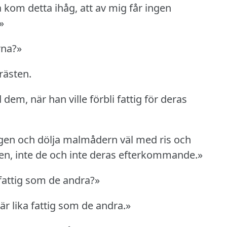
så kom detta ihåg, att av mig får ingen
»
rna?»
rästen.
em, när han ville förbli fattig för deras
kogen och dölja malmådern väl med ris och
 den, inte de och inte deras efterkommande.»
 fattig som de andra?»
är lika fattig som de andra.»