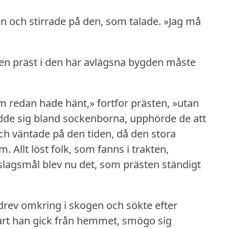
en och stirrade på den, som talade.
»Jag må
en präst i den här avlägsna bygden måste
m redan hade hänt,» fortfor prästen, »utan
dde sig bland sockenborna, upphörde de att
och väntade på den tiden, då den stora
em.
Allt löst folk, som fanns i trakten,
slagsmål blev nu det, som prästen ständigt
drev omkring i skogen och sökte efter
nart han gick från hemmet, smögo sig