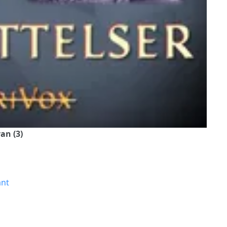
an (3)
ant