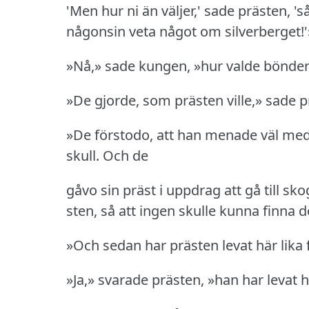
'Men hur ni än väljer,' sade prästen, '
någonsin veta något om silverberget!'
»Nå,» sade kungen, »hur valde bönde
»De gjorde, som prästen ville,» sade p
»De förstodo, att han menade väl med d
skull.
Och de
gåvo sin präst i uppdrag att gå till s
sten, så att ingen skulle kunna finna
»Och sedan har prästen levat här lika
»Ja,» svarade prästen, »han har levat h