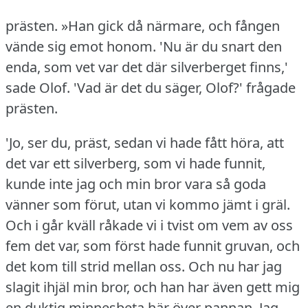
prästen.
»Han gick då närmare, och fången
vände sig emot honom.
'Nu är du snart den
enda, som vet var det där silverberget finns,'
sade Olof.
'Vad är det du säger, Olof?' frågade
prästen.
'Jo, ser du, präst, sedan vi hade fått höra, att
det var ett silverberg, som vi hade funnit,
kunde inte jag och min bror vara så goda
vänner som förut, utan vi kommo jämt i gräl.
Och i går kväll råkade vi i tvist om vem av oss
fem det var, som först hade funnit gruvan, och
det kom till strid mellan oss.
Och nu har jag
slagit ihjäl min bror, och han har även gett mig
en duktig minnesbeta här över pannan.
Jag