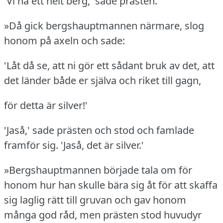
'Vi ha ett helt berg,' sade prästen.
»Då gick bergshauptmannen närmare, slog
honom på axeln och sade:
'Låt då se, att ni gör ett sådant bruk av det, att
det länder både er själva och riket till gagn,
för detta är silver!'
'Jaså,' sade prästen och stod och famlade
framför sig.
'Jaså, det är silver.'
»Bergshauptmannen började tala om för
honom hur han skulle bära sig åt för att skaffa
sig laglig rätt till gruvan och gav honom
många god råd, men prästen stod huvudyr