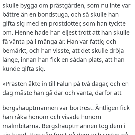
skulle bygga om prästgården, som nu inte var
bättre än en bondstuga, och så skulle han
gifta sig med en prostdotter, som han tyckte
om.
Henne hade han eljest trott att han skulle
få vänta på i många år.
Han var fattig och
bemärkt, och han visste, att det skulle dröja
länge, innan han fick en sådan plats, att han
kunde gifta sig.
»Prästen åkte in till Falun på två dagar, och en
dag måste han gå där och vänta, därför att
bergshauptmannen var bortrest.
Äntligen fick
han råka honom och visade honom
malmbitarna.
Bergshauptmannen tog dem i
sin hand.
Han såg först på dem och sedan på