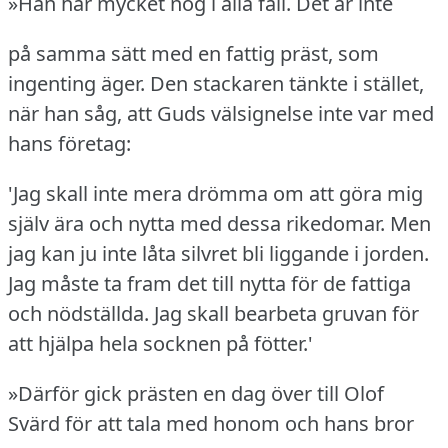
»Han har mycket nog i alla fall.
Det är inte
på samma sätt med en fattig präst, som
ingenting äger.
Den stackaren tänkte i stället,
när han såg, att Guds välsignelse inte var med
hans företag:
'Jag skall inte mera drömma om att göra mig
själv ära och nytta med dessa rikedomar.
Men
jag kan ju inte låta silvret bli liggande i jorden.
Jag måste ta fram det till nytta för de fattiga
och nödställda.
Jag skall bearbeta gruvan för
att hjälpa hela socknen på fötter.'
»Därför gick prästen en dag över till Olof
Svärd för att tala med honom och hans bror