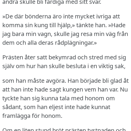
andra skulle bli färdiga med sitt svar.
»De där bönderna äro inte mycket ivriga att
komma sin kung till hjälp,» tänkte han.
»Hade
jag bara min vagn, skulle jag resa min väg från
dem och alla deras rådplägningar.»
Prästen åter satt bekymrad och stred med sig
själv om hur han skulle besluta i en viktig sak,
som han måste avgöra.
Han började bli glad åt
att han inte hade sagt kungen vem han var.
Nu
tyckte han sig kunna tala med honom om
sådant, som han eljest inte hade kunnat
framlägga för honom.
Om en liten stund bröt prästen tystnaden och