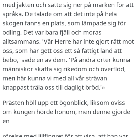
med jakten och satte sig ner på marken för att
språka.
De talade om att det inte på hela
skogen fanns en plats, som lämpade sig för
odling.
Det var bara fjäll och moras
alltsammans.
'Vår Herre har inte gjort rätt mot
oss, som har gett oss ett så fattigt land att
bebo,' sade en av dem.
'På andra orter kunna
människor skaffa sig rikedom och överflöd,
men här kunna vi med all vår strävan
knappast träla oss till dagligt bröd.'»
Prästen höll upp ett ögonblick, liksom oviss
om kungen hörde honom, men denne gjorde
en
rörelse med lillfingret för att visa, att han var