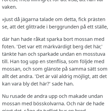
vaken.
»Just då jägarna talade om detta, fick prästen
se, att det glittrade i berggrunden på ett ställe,
där han hade råkat sparka bort mossan med
foten.
'Det var ett märkvärdigt berg det här,'
tänkte han och sparkade undan en mosstuva
till.
Han tog upp en stenflisa, som följde med
mossan, och som glänste på samma sätt som
allt det andra.
'Det är väl aldrig möjligt, att det
kan vara bly det här?' sade han.
Nu rusade de andra upp och makade undan
mossan med bösskolvarna.
Och när de hade
gjort det, sågo de tydligt hur en bred