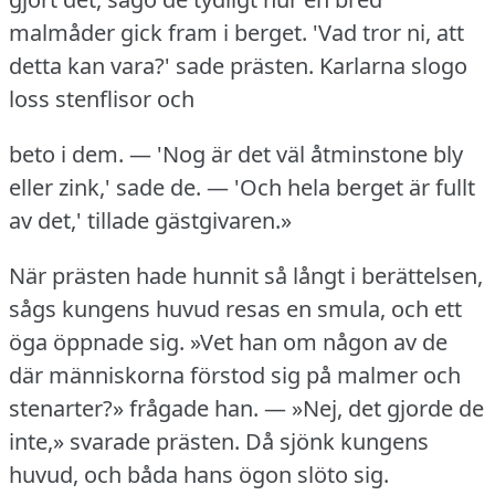
malmåder gick fram i berget.
'Vad tror ni, att
detta kan vara?' sade prästen.
Karlarna slogo
loss stenflisor och
beto i dem.
— 'Nog är det väl åtminstone bly
eller zink,' sade de.
— 'Och hela berget är fullt
av det,' tillade gästgivaren.»
När prästen hade hunnit så långt i berättelsen,
sågs kungens huvud resas en smula, och ett
öga öppnade sig.
»Vet han om någon av de
där människorna förstod sig på malmer och
stenarter?» frågade han.
— »Nej, det gjorde de
inte,» svarade prästen.
Då sjönk kungens
huvud, och båda hans ögon slöto sig.