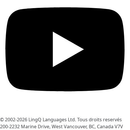
© 2002-2026
LingQ Languages Ltd.
Tous droits reservés
200-2232 Marine Drive, West Vancouver, BC, Canada
V7V