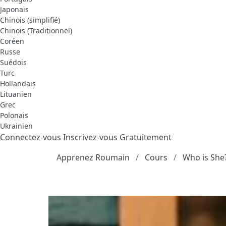
Japonais
Chinois (simplifié)
Chinois (Traditionnel)
Coréen
Russe
Suédois
Turc
Hollandais
Lituanien
Grec
Polonais
Ukrainien
Connectez-vous
Inscrivez-vous Gratuitement
Apprenez Roumain
Cours
Who is She