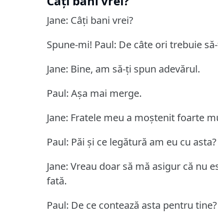
Câți bani vrei?
Jane: Câți bani vrei?
Spune-mi!
Paul: De câte ori trebuie să
Jane: Bine, am să-ți spun adevărul.
Paul: Așa mai merge.
Jane: Fratele meu a moștenit foarte mul
Paul: Păi și ce legătură am eu cu asta?
Jane: Vreau doar să mă asigur că nu es
fată.
Paul: De ce contează asta pentru tine?