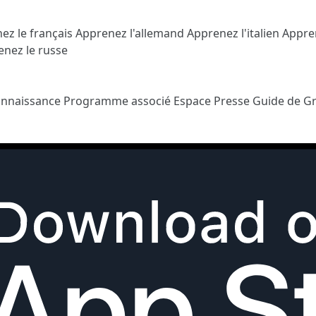
ez le français
Apprenez l'allemand
Apprenez l'italien
Appre
nez le russe
onnaissance
Programme associé
Espace Presse
Guide de G