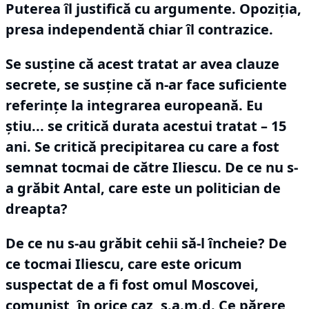
Puterea îl justifică cu argumente.
Opoziţia,
presa independentă chiar îl contrazice.
Se susţine că acest tratat ar avea clauze
secrete, se susţine că n-ar face suficiente
referinţe la integrarea europeană.
Eu
ştiu... se critică durata acestui tratat – 15
ani.
Se critică precipitarea cu care a fost
semnat tocmai de către Iliescu.
De ce nu s-
a grăbit Antal, care este un politician de
dreapta?
De ce nu s-au grăbit cehii să-l încheie?
De
ce tocmai Iliescu, care este oricum
suspectat de a fi fost omul Moscovei,
comunist, în orice caz, ş.a.m.d.
Ce părere