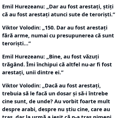
Emil Hurezeanu: „Dar au fost arestaţi, ştiţi
că au fost arestaţi atunci sute de teroriști.”
Viktor Volodin:
„150.
Dar au fost arestaţi
fără arme, numai cu presupunerea că sunt
terorişti...”
Emil Hurezeanu: „Bine, au fost văzuţi
trăgând.
Îmi închipui că altfel nu-ar fi fost
arestaţi, unii dintre ei.”
Viktor Volodin:
„Dacă au fost arestaţi,
trebuia să le facă un dosar şi să-i întrebe
cine sunt, de unde?
Au vorbit foarte mult
despre arabi, despre nu ştiu cine, care au
tras, dar la urmă a ieşit că n-a tras nimeni.