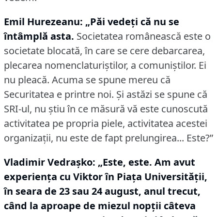
Emil Hurezeanu: „Păi vedeţi că nu se
întâmplă asta.
Societatea românească este o
societate blocată, în care se cere debarcarea,
plecarea nomenclaturiştilor, a comuniştilor.
Ei
nu pleacă.
Acuma se spune mereu că
Securitatea e printre noi.
Şi astăzi se spune că
SRI-ul, nu ştiu în ce măsură vă este cunoscută
activitatea pe propria piele, activitatea acestei
organizaţii, nu este de fapt prelungirea... Este?”
Vladimir Vedraşko:
„Este, este.
Am avut
experienţa cu Viktor în Piaţa Universităţii,
în seara de 23 sau 24 august, anul trecut,
când la aproape de miezul nopţii câteva