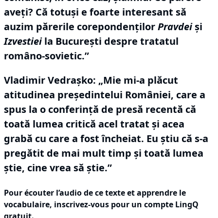
aveţi?
Că totuşi e foarte interesant să
auzim părerile corepondenţilor
Pravdei
şi
Izvestiei
la Bucureşti despre tratatul
româno-sovietic.”
Vladimir Vedraşko:
„Mie mi-a plăcut
atitudinea preşedintelui României, care a
spus la o conferinţă de presă recentă că
toată lumea critică acel tratat şi acea
grabă cu care a fost încheiat.
Eu ştiu că s-a
pregătit de mai mult timp şi toată lumea
ştie, cine vrea să ştie.”
Pour écouter l’audio de ce texte et apprendre le
vocabulaire,
inscrivez-vous
pour un compte LingQ
gratuit.