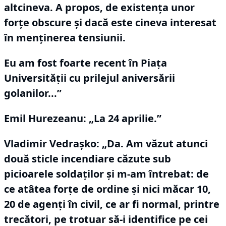
altcineva.
A propos, de existenţa unor
forţe obscure şi dacă este cineva interesat
în menţinerea tensiunii.
Eu am fost foarte recent în Piaţa
Universităţii cu prilejul aniversării
golanilor...”
Emil Hurezeanu: „La 24 aprilie.”
Vladimir Vedraşko:
„Da.
Am văzut atunci
două sticle incendiare căzute sub
picioarele soldaţilor şi m-am întrebat: de
ce atâtea forţe de ordine şi nici măcar 10,
20 de agenţi în civil, ce ar fi normal, printre
trecători, pe trotuar să-i identifice pe cei