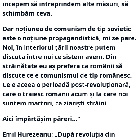
începem să întreprindem alte măsuri, să
schimbăm ceva.
Dar noţiunea de comunism de tip sovietic
este o noţiune propagandistică, mi se pare.
Noi, în interiorul ţării noastre putem
discuta între noi ce sistem avem.
Din
străinătate eu aş prefera ca românii să
discute ce e comunismul de tip românesc.
Ce e aceea o perioadă post-revoluţionară,
care o trăiesc românii acum şi la care noi
suntem martori, ca ziarişti străini.
Aici împărtăşim păreri...”
Emil Hurezeanu: „După revoluţia din