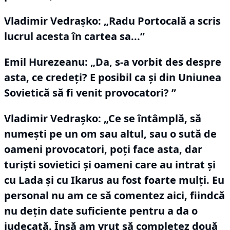
Vladimir Vedraşko:
„Radu Portocală a scris
lucrul acesta în cartea sa...”
Emil Hurezeanu: „Da, s-a vorbit des despre
asta, ce credeți?
E posibil ca şi din Uniunea
Sovietică să fi venit provocatori?
”
Vladimir Vedraşko:
„Ce se întâmplă, să
numeşti pe un om sau altul, sau o sută de
oameni provocatori, poţi face asta, dar
turişti sovietici şi oameni care au intrat şi
cu Lada şi cu Ikarus au fost foarte mulţi.
Eu
personal nu am ce să comentez aici, fiindcă
nu deţin date suficiente pentru a da o
judecată.
Însă am vrut să completez două