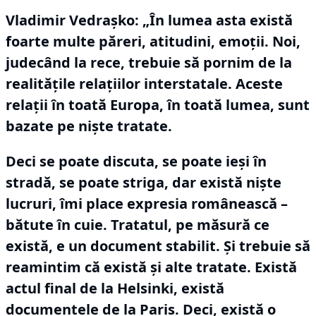
Vladimir Vedraşko:
„În lumea asta există
foarte multe păreri, atitudini, emoţii.
Noi,
judecând la rece, trebuie să pornim de la
realităţile relaţiilor interstatale.
Aceste
relaţii în toată Europa, în toată lumea, sunt
bazate pe nişte tratate.
Deci se poate discuta, se poate ieşi în
stradă, se poate striga, dar există nişte
lucruri, îmi place expresia românească –
bătute în cuie.
Tratatul, pe măsură ce
există, e un document stabilit.
Şi trebuie să
reamintim că există şi alte tratate.
Există
actul final de la Helsinki, există
documentele de la Paris.
Deci, există o