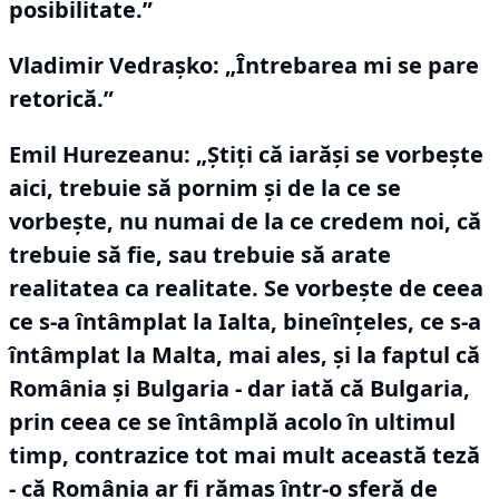
posibilitate.”
Vladimir Vedraşko:
„Întrebarea mi se pare
retorică.”
Emil Hurezeanu: „Ştiţi că iarăşi se vorbeşte
aici, trebuie să pornim şi de la ce se
vorbeşte, nu numai de la ce credem noi, că
trebuie să fie, sau trebuie să arate
realitatea ca realitate.
Se vorbeşte de ceea
ce s-a întâmplat la Ialta, bineînţeles, ce s-a
întâmplat la Malta, mai ales, şi la faptul că
România şi Bulgaria - dar iată că Bulgaria,
prin ceea ce se întâmplă acolo în ultimul
timp, contrazice tot mai mult această teză
- că România ar fi rămas într-o sferă de