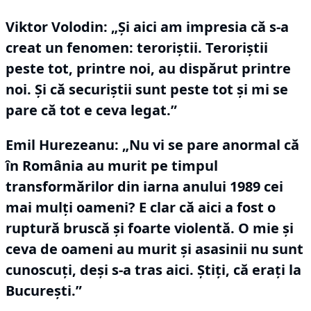
Viktor Volodin:
„Şi aici am impresia că s-a
creat un fenomen: teroriştii.
Teroriştii
peste tot, printre noi, au dispărut printre
noi.
Şi că securiştii sunt peste tot şi mi se
pare că tot e ceva legat.”
Emil Hurezeanu: „Nu vi se pare anormal că
în România au murit pe timpul
transformărilor din iarna anului 1989 cei
mai mulţi oameni?
E clar că aici a fost o
ruptură bruscă şi foarte violentă.
O mie şi
ceva de oameni au murit şi asasinii nu sunt
cunoscuţi, deşi s-a tras aici.
Ştiţi, că eraţi la
Bucureşti.”