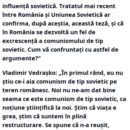
influenţă sovietică.
Tratatul mai recent
între România şi Uniunea Sovietică ar
confirma, după aceştia, această teză, şi că
în România se dezvoltă un fel de
excrescenţă a comunismului de tip
sovietic.
Cum vă confruntaţi cu astfel de
argumente?”
Vladimir Vedraşko:
„În primul rând, eu nu
ştiu ce-i aia comunism de tip sovietic pe
teren românesc.
Noi nu ne-am dat bine
seama ce este comunism de tip sovietic, ca
noţiune ştiinţifică la noi.
Ştim că viaţa e
grea, ştim că suntem în plină
restructurare.
Se spune că n-a reuşit,