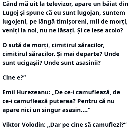
Când mă uit la televizor, apare un băiat din
Lugoj şi spune că eu sunt lugojan, suntem
lugojeni, pe lângă timișoreni, mii de morţi,
veniţi la noi, nu ne lăsaţi.
Şi ce iese acolo?
O sută de morţi, cimitirul săracilor,
cimitirul săracilor.
Şi mai departe?
Unde
sunt ucigaşii?
Unde sunt asasinii?
Cine e?”
Emil Hurezeanu: „De ce-i camuflează, de
ce-i camuflează puterea?
Pentru că nu
apare nici un singur asasin....
”
Viktor Volodin:
„Dar pe cine să camuflezi?”