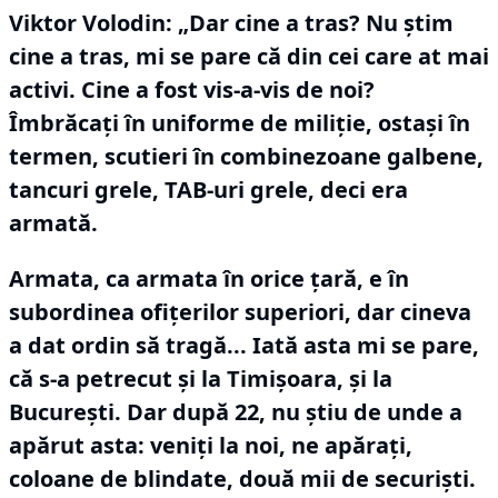
Viktor Volodin:
„Dar cine a tras?
Nu ştim
cine a tras, mi se pare că din cei care at mai
activi.
Cine a fost vis-a-vis de noi?
Îmbrăcaţi în uniforme de miliţie, ostaşi în
termen, scutieri în combinezoane galbene,
tancuri grele, TAB-uri grele, deci era
armată.
Armata, ca armata în orice ţară, e în
subordinea ofiţerilor superiori, dar cineva
a dat ordin să tragă... Iată asta mi se pare,
că s-a petrecut şi la Timişoara, şi la
Bucureşti.
Dar după 22, nu ştiu de unde a
apărut asta: veniţi la noi, ne apăraţi,
coloane de blindate, două mii de securişti.