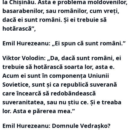
la Chişinău.
Asta e problema moldovenilor,
basarabenilor, sau românilor, cum vreţi,
dacă ei sunt români.
Şi ei trebuie să
hotărască”,
Emil Hurezeanu:
„Ei spun că sunt români.”
Viktor Volodin:
„Da, dacă sunt români, ei
trebuie să hotărască soarta lor, asta e.
Acum ei sunt în componenţa Uniunii
Sovietice, sunt şi ca republică suverană
care încearcă să redobândească
suveranitatea, sau nu ştiu ce.
Şi e treaba
lor.
Asta e părerea mea.”
Emil Hurezeanu: Domnule Vedraşko?