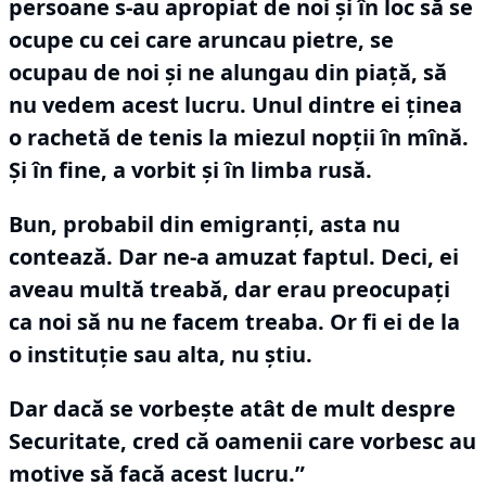
persoane s-au apropiat de noi şi în loc să se
ocupe cu cei care aruncau pietre, se
ocupau de noi şi ne alungau din piaţă, să
nu vedem acest lucru.
Unul dintre ei ţinea
o rachetă de tenis la miezul nopţii în mînă.
Şi în fine, a vorbit şi în limba rusă.
Bun, probabil din emigranţi, asta nu
contează.
Dar ne-a amuzat faptul.
Deci, ei
aveau multă treabă, dar erau preocupaţi
ca noi să nu ne facem treaba.
Or fi ei de la
o instituţie sau alta, nu ştiu.
Dar dacă se vorbeşte atât de mult despre
Securitate, cred că oamenii care vorbesc au
motive să facă acest lucru.”