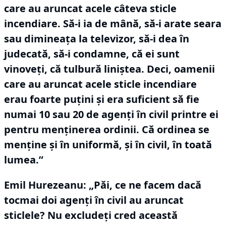
care au aruncat acele câteva sticle
incendiare.
Să-i ia de mână, să-i arate seara
sau dimineaţa la televizor, să-i dea în
judecată, să-i condamne, că ei sunt
vinoveţi, că tulbură liniştea.
Deci, oamenii
care au aruncat acele sticle incendiare
erau foarte puţini şi era suficient să fie
numai 10 sau 20 de agenţi în civil printre ei
pentru menţinerea ordinii.
Că ordinea se
menţine şi în uniformă, şi în civil, în toată
lumea.”
Emil Hurezeanu: „Păi, ce ne facem dacă
tocmai doi agenţi în civil au aruncat
sticlele?
Nu excludeţi cred această