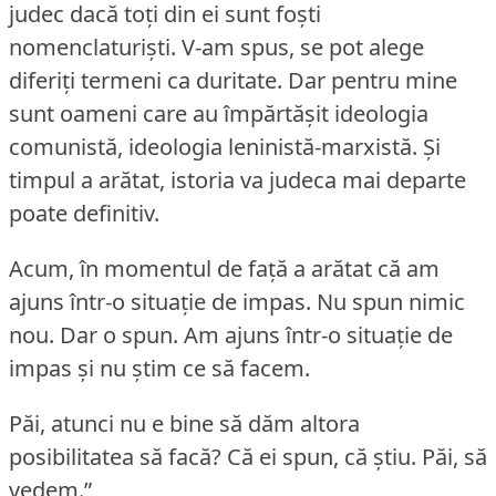
judec dacă toţi din ei sunt foşti
nomenclaturişti.
V-am spus, se pot alege
diferiţi termeni ca duritate.
Dar pentru mine
sunt oameni care au împărtăşit ideologia
comunistă, ideologia leninistă-marxistă.
Şi
timpul a arătat, istoria va judeca mai departe
poate definitiv.
Acum, în momentul de faţă a arătat că am
ajuns într-o situaţie de impas.
Nu spun nimic
nou.
Dar o spun.
Am ajuns într-o situaţie de
impas şi nu ştim ce să facem.
Păi, atunci nu e bine să dăm altora
posibilitatea să facă?
Că ei spun, că ştiu.
Păi, să
vedem.”