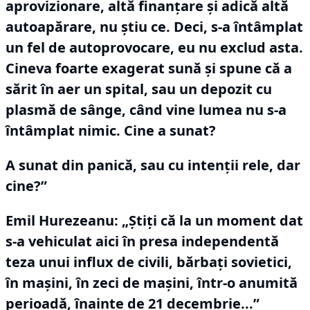
aprovizionare, altă finanţare şi adică altă
autoapărare, nu ştiu ce.
Deci, s-a întâmplat
un fel de autoprovocare, eu nu exclud asta.
Cineva foarte exagerat sună și spune că a
sărit în aer un spital, sau un depozit cu
plasmă de sânge, când vine lumea nu s-a
întâmplat nimic.
Cine a sunat?
A sunat din panică, sau cu intenţii rele, dar
cine?”
Emil Hurezeanu: „Ştiţi că la un moment dat
s-a vehiculat aici în presa independentă
teza unui influx de civili, bărbaţi sovietici,
în maşini, în zeci de maşini, într-o anumită
perioadă, înainte de 21 decembrie...”