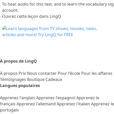
To hear audio for this text, and to learn the vocabulary
sig
account.
Ouvrez cette leçon dans LingQ
À propos de LingQ
À propos
Prix
Nous contacter
Pour l'école
Pour les affaires
Témoignages
Boutique Cadeaux
Langues populaires
Apprenez l'anglais
Apprenez l'espagnol
Apprenez le
français
Apprenez l'allemand
Apprenez l'italien
Apprenez le
portugais