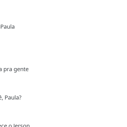
-Paula
a pra gente
, Paula?
ce o Jerson.