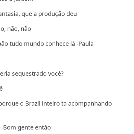
antasia, que a produção deu
ão, não, não
mpão tudo mundo conhece lá -Paula
teria sequestrado você?
ê
porque o Brazil inteiro ta acompanhando
ê - Bom gente entâo