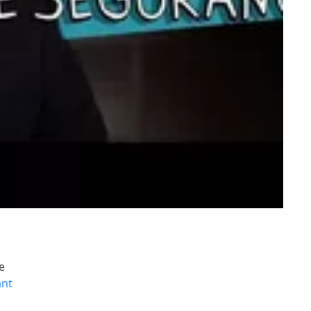
e
ant