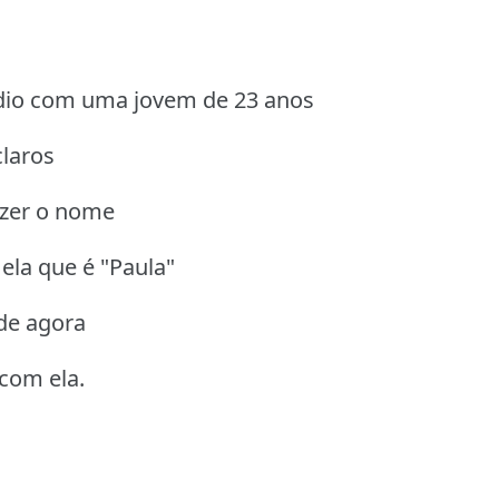
dio com uma jovem de 23 anos
claros
dizer o nome
ela que é "Paula"
 de agora
 com ela.