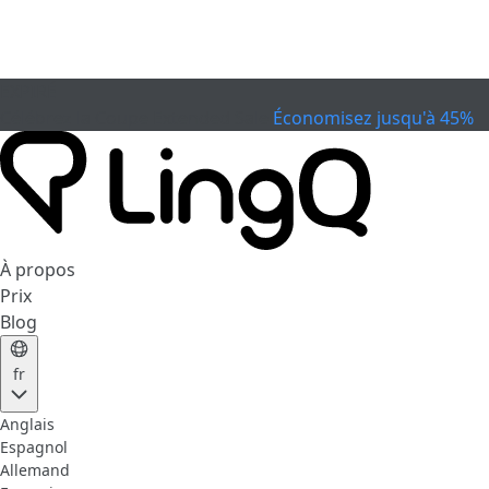
EXPIRÉ
Célébrez la Coupe
Extended Sale
Économisez jusqu'à 45%
À propos
Prix
Blog
fr
Anglais
Espagnol
Allemand