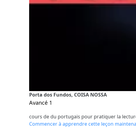
Porta dos Fundos, COISA NOSSA
Avancé 1
cours de du portugais pour pratiquer la lectur
Commencer à apprendre cette leçon mainten