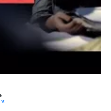
e
ant