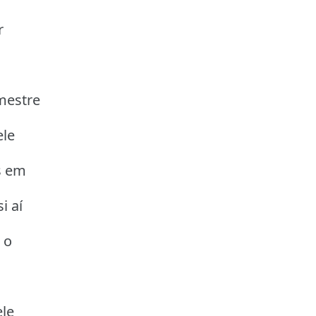
r
mestre
ele
s em
i aí
 o
le