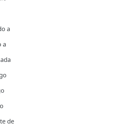
do a
 a
gada
igo
go
 o
te de