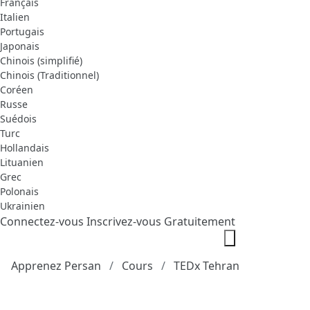
Français
Italien
Portugais
Japonais
Chinois (simplifié)
Chinois (Traditionnel)
Coréen
Russe
Suédois
Turc
Hollandais
Lituanien
Grec
Polonais
Ukrainien
Connectez-vous
Inscrivez-vous Gratuitement
Apprenez Persan
Cours
TEDx Tehran