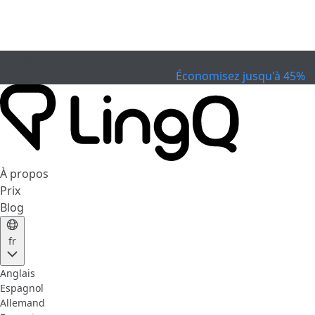
EXPIRÉ
Célébrez la Coupe
Extended Sale
Économisez jusqu'à 45%
À propos
Prix
Blog
fr
Anglais
Espagnol
Allemand