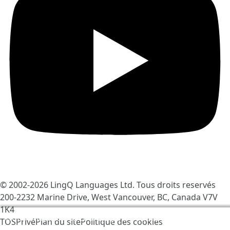
© 2002-2026
LingQ Languages Ltd.
Tous droits reservés
200-2232 Marine Drive, West Vancouver, BC, Canada
V7V
1K4
Nous utilisons des cookies pour rendre LingQ meilleur.
TOS
Privé
Plan du site
Politique des cookies