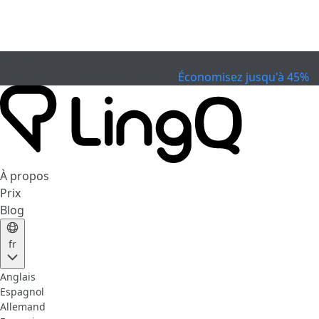
EXPIRÉ
Célébrez la Coupe
Extended Sale
Économisez jusqu'à 45%
À propos
Prix
Blog
fr
Anglais
Espagnol
Allemand