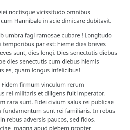
iei noctisque vicissitudo omnibus
cum Hannibale in acie dimicare dubitavit.
b umbra fagi ramosae cubare !
Longitudo
temporibus par est: hieme dies breves
eves sunt, dies longi.
Dies senectutis diebus
pe dies senectutis cum diebus hiemis
us es, quam longus infelicibus!
Fidem firmum vinculum rerum
 rei militaris et diligens fuit imperator.
am rara sunt.
Fidei civium salus rei publicae
a fundamentum sunt rei familiaris.
In rebus
 rebus adversis paucos, sed fidos.
ciae, magna apud plebem propter