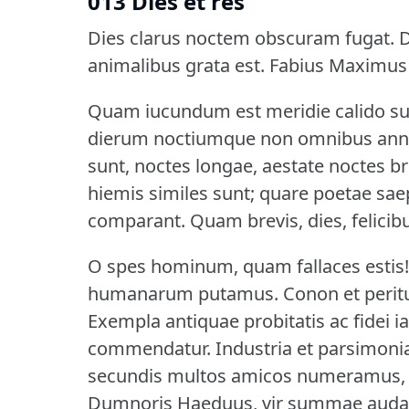
013 Dies et res
Dies clarus noctem obscuram fugat.
D
animalibus grata est.
Fabius Maximus 
Quam iucundum est meridie calido su
dierum noctiumque non omnibus anni 
sunt, noctes longae, aestate noctes br
hiemis similes sunt; quare poetae sae
comparant.
Quam brevis, dies, felicib
O spes hominum, quam fallaces estis!
humanarum putamus.
Conon et peritus
Exempla antiquae probitatis ac fidei i
commendatur.
Industria et parsimoni
secundis multos amicos numeramus, in
Dumnoris Haeduus, vir summae auda