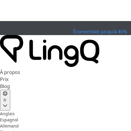
EXPIRÉ
Célébrez la Coupe
Extended Sale
Économisez jusqu'à 45%
À propos
Prix
Blog
fr
Anglais
Espagnol
Allemand