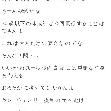
うーん 残念 だ な
30 歳 以下 の 未成年 は 今回 同行 する こと は
できん よ
これ は 大人 だけ の 宴会 な の で な
そんな ！閣下 …
いい か ね スール 少佐 貴 官 に は 重要 な 任務
を 与える
おろそか に 考え て は いかん よ
ヤン ･ ウェン リー 提督 の 元 へ 赴け