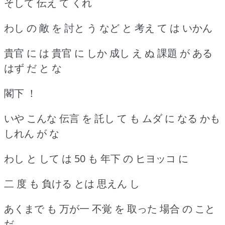
そして 伝え て くれ
わし の 敵 を 討と う など と 考え て は いかん
貴官 に は 貴官 に しか 成し え ぬ 課題 が ある
はず だ と な
閣下 ！
いや こんな 伝言 を 託し て も ムダ に なる かも
しれん が な
わし と して は 50 も 年下 の ヒヨッコ に
二 度 も 負ける とは 思えん し
あくまで も 万が一 不覚 を 取った 場合 の こと
だ