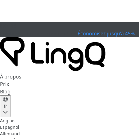
EXPIRÉ
Célébrez la Coupe
Extended Sale
Économisez jusqu'à 45%
À propos
Prix
Blog
fr
Anglais
Espagnol
Allemand