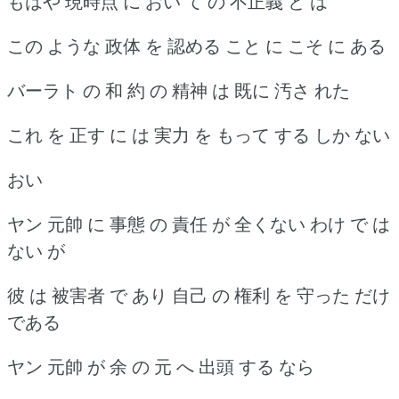
もはや 現時点 に おい て の 不正義 と は
この ような 政体 を 認める こと に こそ に ある
バーラト の 和 約 の 精神 は 既に 汚さ れた
これ を 正す に は 実力 を もって する しか ない
おい
ヤン 元帥 に 事態 の 責任 が 全くない わけ で は
ない が
彼 は 被害者 で あり 自己 の 権利 を 守った だけ
である
ヤン 元帥 が 余 の 元 へ 出頭 する なら