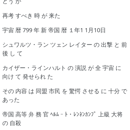
どう か
再考 すべき 時 が 来た
宇宙 暦 799 年 新 帝国 暦 １年1 1月10日
シュワルツ ･ ラン ツェン レイター の 出撃 と 前
後 し て
カイザー ･ ラインハルト の 演説 が 全 宇宙 に
向け て 発せられ た
その 内容 は 同盟 市民 を 驚愕 させる に 十分 で
あった
帝国 高等 弁 務 官 ﾍﾙﾑ ｰ ﾄ ･ ﾚﾝﾈﾝｶﾝﾌﾟ 上級 大将
の 自殺