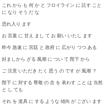
これ から も 何 か と フロイライン に 託す こと
に なり そう だ な
恐れ入り ます
お 言葉 に 甘え まし て お 願い いたし ます
昨今 急速 に 宮廷 と 政府 に 広がり つつ ある
好ましから ざる 風潮 に つい て 陛下 から
ご 注意 いただき たく 思う の です が 風潮 ？
陛下 に 対する 尊敬 の 念 を 表わす こと は 当然
と し ても
それ を 道具 に する ような 傾向 が ござい ます