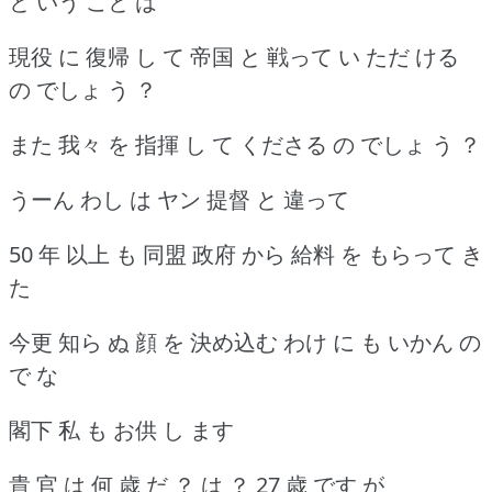
と いう こと は
現役 に 復帰 し て 帝国 と 戦って い ただ ける
の でしょ う ？
また 我々 を 指揮 し て くださる の でしょ う ？
うーん わし は ヤン 提督 と 違って
50 年 以上 も 同盟 政府 から 給料 を もらって き
た
今更 知ら ぬ 顔 を 決め込む わけ に も いかん の
で な
閣下 私 も お供 し ます
貴 官 は 何 歳 だ ？ は ？ 27 歳 です が