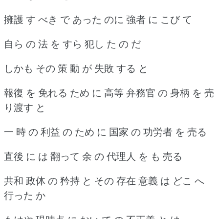
擁護 す べき で あった のに 強者 に こび て
自ら の 法 を すら 犯し た の だ
しかも その 策 動 が 失敗 する と
報復 を 免れる ため に 高等 弁務官 の 身柄 を 売
り渡す と
一 時 の 利益 の ため に 国家 の 功労者 を 売る
直後 に は 翻って 余 の 代理人 を も 売る
共和 政体 の 矜持 と その 存在 意義 は どこ へ
行った か