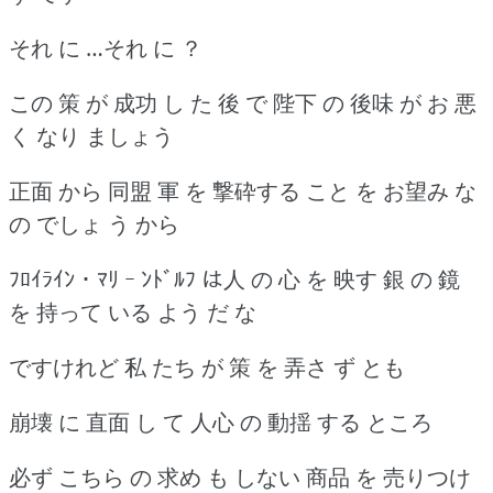
それ に …それ に ？
この 策 が 成功 し た 後 で 陛下 の 後味 が お 悪
く なり ましょう
正面 から 同盟 軍 を 撃砕する こと を お望み な
の でしょ う から
ﾌﾛｲﾗｲﾝ ･ ﾏﾘ ｰ ﾝﾄﾞﾙﾌ は人 の 心 を 映す 銀 の 鏡
を 持って いる よう だ な
ですけれど 私 たち が 策 を 弄さ ず とも
崩壊 に 直面 し て 人心 の 動揺 する ところ
必ず こちら の 求め も しない 商品 を 売りつけ