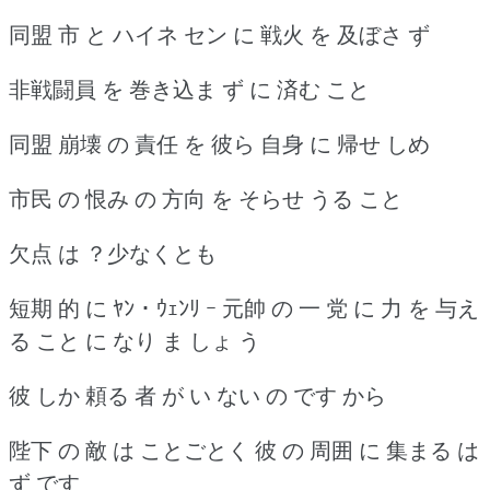
同盟 市 と ハイネ セン に 戦火 を 及ぼさ ず
非戦闘員 を 巻き込ま ず に 済む こと
同盟 崩壊 の 責任 を 彼ら 自身 に 帰せ しめ
市民 の 恨み の 方向 を そらせ うる こと
欠点 は ？少なくとも
短期 的 に ﾔﾝ ･ ｳｪﾝﾘ ｰ 元帥 の 一 党 に 力 を 与え
る こと に なり ま しょ う
彼 しか 頼る 者 が い ない の です から
陛下 の 敵 は ことごとく 彼 の 周囲 に 集まる は
ず です