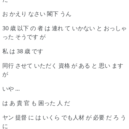
お かえり なさい 閣下 うん
30 歳 以下 の 者 は 連れ て いかない と おっしゃ
った そうです が
私 は 38 歳 です
同行 させて いただく 資格 が ある と 思い ます
が
いや …
は あ 貴 官 も 困った 人 だ
ヤン 提督 に は いくら でも人材 が 必要 だ ろ う
に