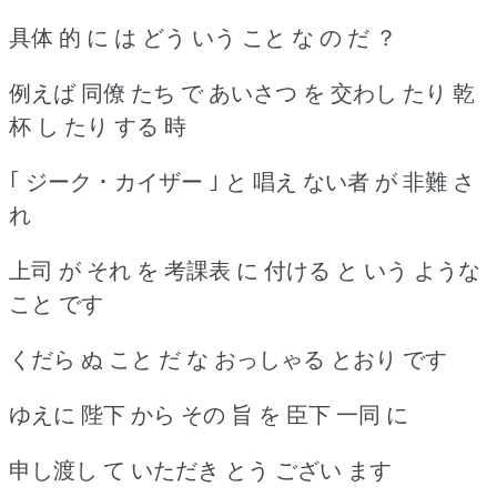
具体 的 に は どう いう こと な の だ ？
例えば 同僚 たち で あいさつ を 交わし たり 乾
杯 し たり する 時
｢ ジーク ･ カイザー ｣ と 唱え ない者 が 非難 さ
れ
上司 が それ を 考課表 に 付ける と いう ような
こと です
くだら ぬ こと だ な おっしゃる とおり です
ゆえに 陛下 から その 旨 を 臣下 一同 に
申し渡し て いただき とう ござい ます