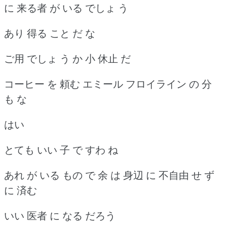
に 来る者 が いる でしょ う
あり 得る こと だ な
ご用 でしょ う か 小 休止 だ
コーヒー を 頼む エミール フロイライン の 分
も な
はい
とても いい 子 で すわ ね
あれ が いる もの で 余 は 身辺 に 不自由 せ ず
に 済む
いい 医者 に なる だろう