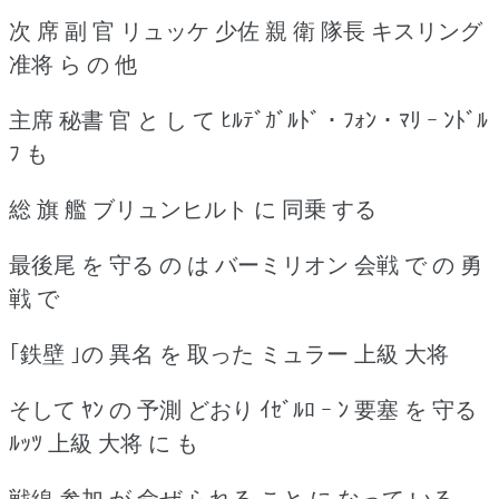
次 席 副 官 リュッケ 少佐 親 衛 隊長 キスリング
准将 ら の 他
主席 秘書 官 と し て ﾋﾙﾃﾞｶﾞﾙﾄﾞ ･ ﾌｫﾝ ･ ﾏﾘ ｰ ﾝﾄﾞﾙ
ﾌ も
総 旗 艦 ブリュンヒルト に 同乗 する
最後尾 を 守る の は バーミリオン 会戦 で の 勇
戦 で
｢鉄壁 ｣の 異名 を 取った ミュラー 上級 大将
そして ﾔﾝ の 予測 どおり ｲｾﾞﾙﾛ ｰ ﾝ 要塞 を 守る
ﾙｯﾂ 上級 大将 に も
戦線 参加 が 命ぜ られる こと に なって いる