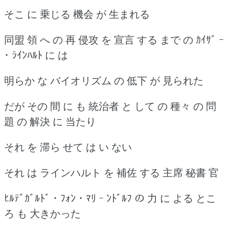
そこ に 乗じる 機会 が 生まれる
同盟 領 へ の 再 侵攻 を 宣言 する まで の ｶｲｻﾞ ｰ
･ ﾗｲﾝﾊﾙﾄ に は
明らか な バイオリズム の 低下 が 見られた
だが その 間 に も 統治者 と して の 種々 の 問
題 の 解決 に 当たり
それ を 滞ら せて は い ない
それ は ラインハルト を 補佐 する 主席 秘書 官
ﾋﾙﾃﾞｶﾞﾙﾄﾞ ･ ﾌｫﾝ ･ ﾏﾘ ｰ ﾝﾄﾞﾙﾌ の 力 に よる とこ
ろ も 大きかった