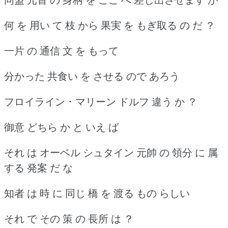
何 を 用い て 枝 から 果実 を もぎ取る の だ ？
一片 の 通信 文 を もって
分かった 共食い を させる ので あろう
フロイライン ･ マリーン ドルフ 違う か ？
御意 どちら か と いえ ば
それ は オーベル シュタイン 元帥 の 領分 に 属
する 発案 だ な
知者 は 時 に 同じ 橋 を 渡る もの らしい
それ で その 策 の 長所 は ？