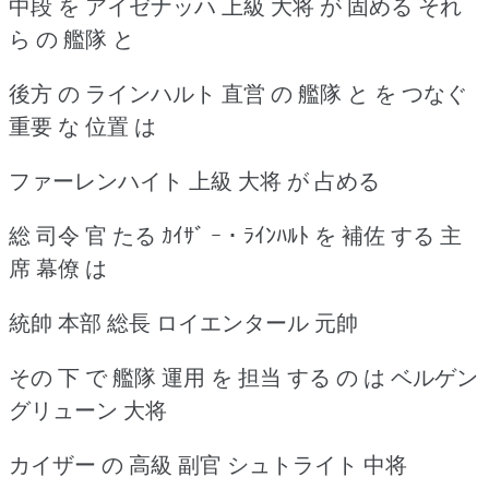
中段 を アイゼナッハ 上級 大将 が 固める それ
ら の 艦隊 と
後方 の ラインハルト 直営 の 艦隊 と を つなぐ
重要 な 位置 は
ファーレンハイト 上級 大将 が 占める
総 司令 官 たる ｶｲｻﾞ ｰ ･ ﾗｲﾝﾊﾙﾄ を 補佐 する 主
席 幕僚 は
統帥 本部 総長 ロイエンタール 元帥
その 下 で 艦隊 運用 を 担当 する の は ベルゲン
グリューン 大将
カイザー の 高級 副官 シュトライト 中将