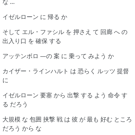
な …
イゼルローン に 帰る か
そして エル ･ ファシル を 押さえ て 回廊 へ の
出入り口 を 確保 する
アッテンボロ ―の 案 に 乗って みよう か
カイザー ･ ラインハルト は 恐らく ルッツ 提督
に
イゼルローン 要塞 から 出撃 する よう 命令 す
る だろう
大規模 な 包囲 挟撃 戦 は 彼 が 最も 好む ところ
だろう から な