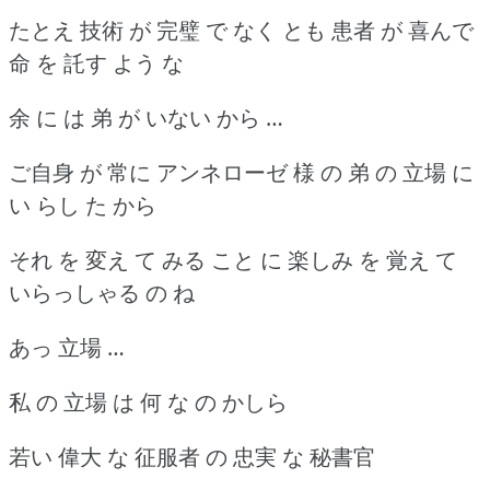
たとえ 技術 が 完璧 で なく とも 患者 が 喜んで
命 を 託す よう な
余 に は 弟 が いない から …
ご自身 が 常に アンネローゼ 様 の 弟 の 立場 に
い らし た から
それ を 変え て みる こと に 楽しみ を 覚え て
いらっしゃる の ね
あっ 立場 …
私 の 立場 は 何 な の かしら
若い 偉大 な 征服者 の 忠実 な 秘書官