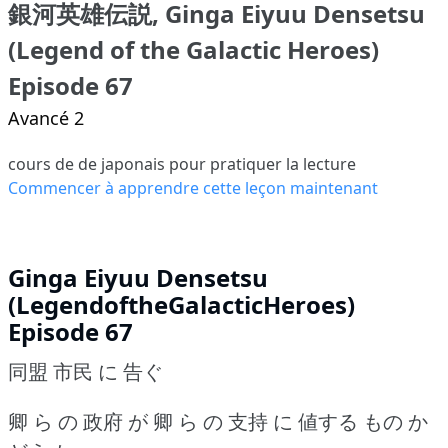
銀河英雄伝説, Ginga Eiyuu Densetsu
(Legend of the Galactic Heroes)
Episode 67
Avancé 2
cours de de japonais pour pratiquer la lecture
Commencer à apprendre cette leçon maintenant
Ginga Eiyuu Densetsu
(LegendoftheGalacticHeroes)
Episode 67
同盟 市民 に 告ぐ
卿 ら の 政府 が 卿 ら の 支持 に 値する もの か