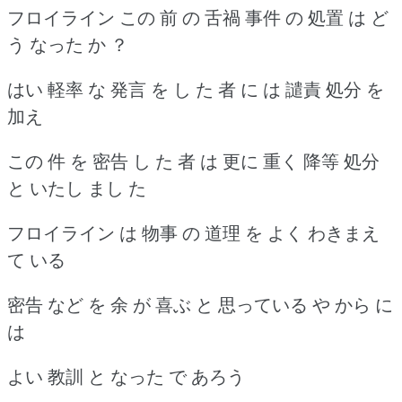
フロイライン この 前 の 舌禍 事件 の 処置 は ど
う なった か ？
はい 軽率 な 発言 を し た 者 に は 譴責 処分 を
加え
この 件 を 密告 し た 者 は 更に 重く 降等 処分
と いたし まし た
フロイライン は 物事 の 道理 を よく わきまえ
て いる
密告 など を 余 が 喜ぶ と 思っている や から に
は
よい 教訓 と なった で あろう