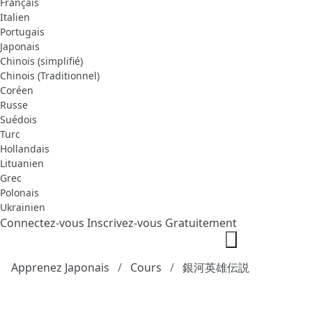
Français
Italien
Portugais
Japonais
Chinois (simplifié)
Chinois (Traditionnel)
Coréen
Russe
Suédois
Turc
Hollandais
Lituanien
Grec
Polonais
Ukrainien
Connectez-vous
Inscrivez-vous Gratuitement
Apprenez Japonais
Cours
銀河英雄伝説