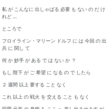
私 が こんなに 出しゃばる 必要 も ない の だ け
れど …
ところで
フロイライン ･ マリーン ドルフ に は 今回 の 出
兵 に 関し て
何 か 妙手 が ある で は ない か ？
もし 陛下 が ご 希望 に なる の で したら
２ 週間 以上 要する こと なく
これ 以上 の 戦火 を 交える こと も なく
同盟 元首 の 身柄 を ここ へ 差し出させます が