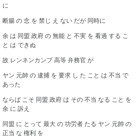
に
断腸 の 念 を 禁じ え ない だが 同時に
余 は 同盟 政府 の 無能 と 不実 を 看過 する こ
と は できぬ
故 レンネンカンプ 高等 弁務官 が
ヤン 元帥 の 逮捕 を 要求 し た こと は 不当 で
あった
ならば こそ 同盟 政府 は その 不当 なる こと を
余 に 訴え
同盟 に とって 最大 の 功労者 たる ヤン 元帥 の
正当 な 権利 を