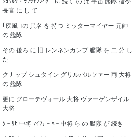
ｼｭﾜﾙﾂ ･ ﾗﾝﾂｪﾝﾚｲﾀ ｰ に 続く の は 宇宙 艦隊 指令
長官 に し て
｢疾風 ｣の 異名 を 持つ ミッターマイヤー 元帥
の 艦隊
その 後ろ に 旧 レンネンカンプ 艦隊 を 二 分 し
た
クナップ シュタイン グリルパルツァー 両 大将
の 艦隊
更に グローテヴォール 大将 ヴァーゲンザイル
大将
ｸ ｰ ﾘﾋ 中将 ﾏｲﾌｫ ｰ ﾊ ｰ 中将 ら の 艦隊 が 続き