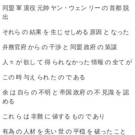
同盟 軍 退役 元帥 ヤン ･ ウェン リー の 首都 脱
出
それら の 結果 を 生じ せしめる 原因 と なった
弁務官府 から の 干渉 と 同盟 政府 の 策謀
人々 が 欲し て 得 られ なかった 情報 の 全て が
この 時 与え られ た の で ある
余 は 自ら の 不明 と 帝国 政府 の 不 見識 を 認
める
これ ら は 非難 に 値する もの で あり
有為 の 人材 を 失い 世 の 平穏 を 破った こと