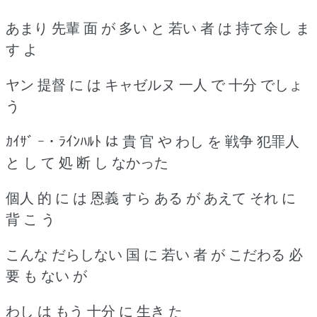
あまり 先輩 面 が 多い と 若い 者 は 持て余し ま
す よ
ヤン 提督 に は キャゼルヌ 一人 で 十分 でしょ
う
ｶｲｻﾞ ｰ ･ ﾗｲﾝﾊﾙﾄ は 貴 官 や わし を 戦争 犯罪人
と し て 処 断 し なかった
個人 的 に は 恩義 すら ある が あえて それ に
背 こ う
こんな だらしない 国 に 若い 者 が こだわる 必
要 も ない が
わし は もう 十分 に 生き た