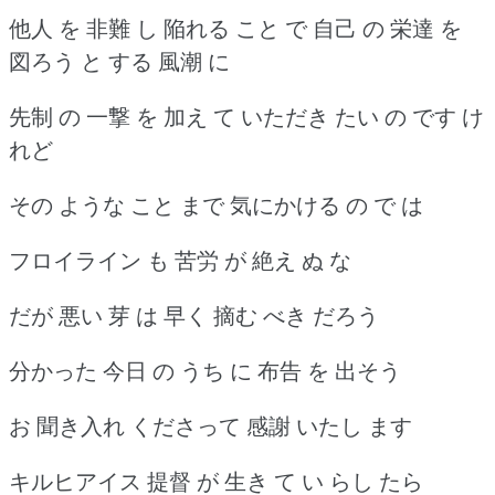
他人 を 非難 し 陥れる こと で 自己 の 栄達 を
図ろう と する 風潮 に
先制 の 一撃 を 加え て いただき たい の です け
れど
その ような こと まで 気にかける の で は
フロイライン も 苦労 が 絶え ぬ な
だが 悪い 芽 は 早く 摘む べき だろう
分かった 今日 の うち に 布告 を 出そう
お 聞き入れ くださって 感謝 いたし ます
キルヒアイス 提督 が 生き て い らし たら