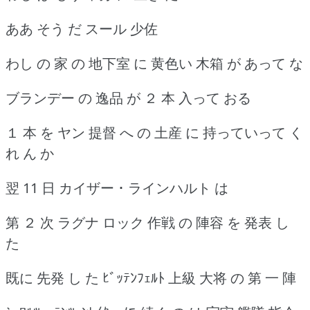
ああ そう だ スール 少佐
わし の 家 の 地下室 に 黄色い 木箱 が あって な
ブランデー の 逸品 が ２ 本 入って おる
１ 本 を ヤン 提督 へ の 土産 に 持っていって く
れ ん か
翌 11 日 カイザー ･ ラインハルト は
第 ２ 次 ラグナ ロック 作戦 の 陣容 を 発表 し
た
既に 先発 し た ﾋﾞｯﾃﾝﾌｪﾙﾄ 上級 大将 の 第 一 陣