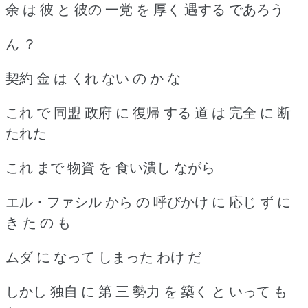
余 は 彼 と 彼の 一党 を 厚く 遇する であろう
ん ？
契約 金 は くれ ない の か な
これ で 同盟 政府 に 復帰 する 道 は 完全 に 断
たれた
これ まで 物資 を 食い潰し ながら
エル ･ ファシル から の 呼びかけ に 応じ ず に
き た の も
ムダ に なって しまった わけ だ
しかし 独自 に 第 三 勢力 を 築く と いって も