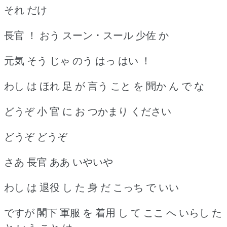
それ だけ
長官 ！ おう スーン ･ スール 少佐 か
元気 そう じゃ のう はっ はい ！
わし は ほれ 足 が 言う こと を 聞か ん で な
どうぞ 小 官 に お つかまり ください
どうぞ どうぞ
さあ 長官 ああ いやいや
わし は 退役 し た 身 だ こっち で いい
ですが 閣下 軍服 を 着用 し て ここ へ いらし た