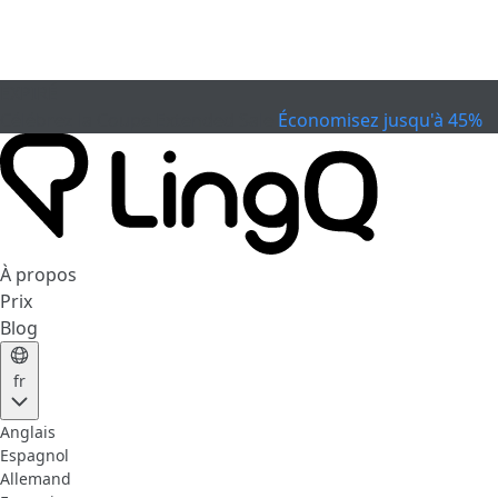
EXPIRÉ
Célébrez la Coupe
Extended Sale
Économisez jusqu'à 45%
À propos
Prix
Blog
fr
Anglais
Espagnol
Allemand