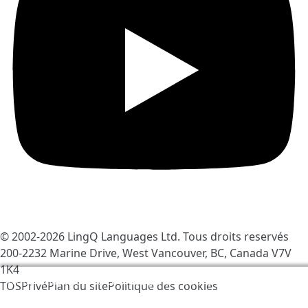
© 2002-2026
LingQ Languages Ltd.
Tous droits reservés
200-2232 Marine Drive, West Vancouver, BC, Canada
V7V
1K4
Nous utilisons des cookies pour rendre LingQ meilleur.
TOS
Privé
Plan du site
Politique des cookies
En visitant le site vous acceptez nos
Politique des