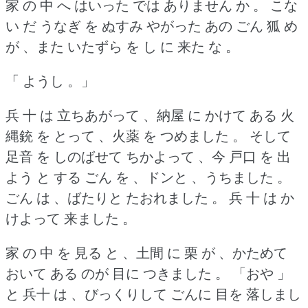
家 の 中 へ はいった では ありません か 。
こな
い だ うなぎ を ぬすみ やがった あの ごん 狐 め
が 、また いたずら を し に 来た な 。
「 ようし 。」
兵 十 は 立ちあがって 、納屋 に かけて ある 火
縄銃 を とって 、火薬 を つめました 。
そして
足音 を しのばせて ちかよって 、今 戸口 を 出
よう と する ごん を 、ドンと 、うちました 。
ごん は 、ばたりと たおれました 。
兵 十 は か
けよって 来ました 。
家 の 中 を 見る と 、土間 に 栗 が 、かためて
おいて ある のが 目に つきました 。
「おや 」
と 兵十 は 、びっくりして ごんに 目を 落しまし