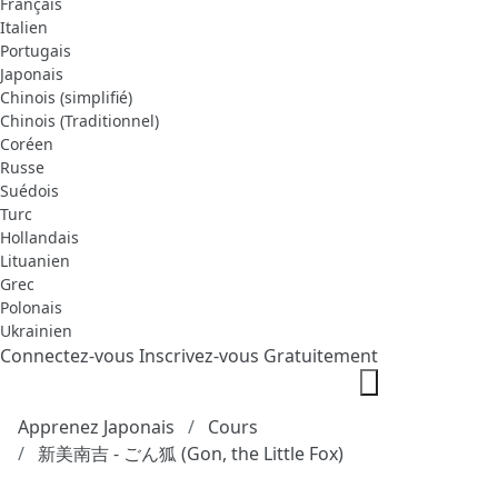
Français
Italien
Portugais
Japonais
Chinois (simplifié)
Chinois (Traditionnel)
Coréen
Russe
Suédois
Turc
Hollandais
Lituanien
Grec
Polonais
Ukrainien
Connectez-vous
Inscrivez-vous Gratuitement
Apprenez Japonais
Cours
新美南吉 - ごん狐 (Gon, the Little Fox)