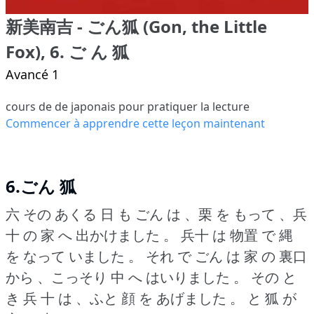
新美南吉 - ごん狐 (Gon, the Little
Fox), 6. ご ん 狐
Avancé 1
cours de de japonais pour pratiquer la lecture
Commencer à apprendre cette leçon maintenant
6.ごん 狐
六 その あくる 日 も ごん は 、栗 を もって 、兵
十 の 家 へ 出かけました 。
兵十 は 物置 で 縄
を なって いました 。
それ で ごん は 家 の 裏口
から 、こっそり 中 へ はいりました 。
その と
き 兵 十 は 、ふと 顔 を あげました 。
と 狐 が