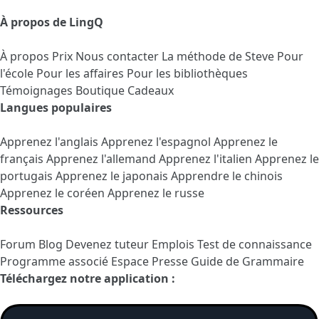
À propos de LingQ
À propos
Prix
Nous contacter
La méthode de Steve
Pour
l'école
Pour les affaires
Pour les bibliothèques
Témoignages
Boutique Cadeaux
Langues populaires
Apprenez l'anglais
Apprenez l'espagnol
Apprenez le
français
Apprenez l'allemand
Apprenez l'italien
Apprenez le
portugais
Apprenez le japonais
Apprendre le chinois
Apprenez le coréen
Apprenez le russe
Ressources
Forum
Blog
Devenez tuteur
Emplois
Test de connaissance
Programme associé
Espace Presse
Guide de Grammaire
Téléchargez notre application :