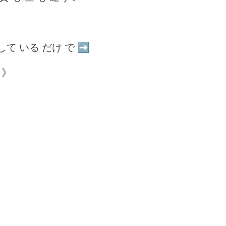
 に して いる だけ で ➡
！》