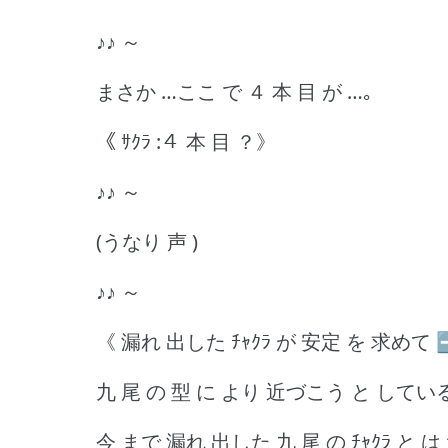
♪♪ ～
まさか …ここ で ４ 本 目 が …｡
《 ｻｸﾗ :４ 本 目 ？》
♪♪ ～
(うなり 声 )
♪♪ ～
《 漏れ 出した ﾁｬｸﾗ が 安定 を 求めて 
九 尾 の 型 に より 近づこう と している
今 まで 漏れ 出した 九 尾 の ﾁｬｸﾗ と は 