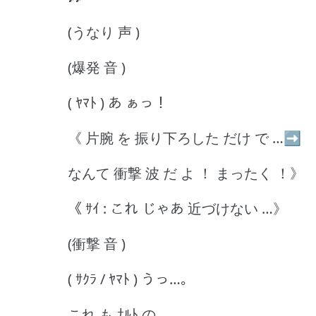
(うなり 声 )
(爆発 音 )
( ﾔﾏﾄ ) あ ぁっ！
《 片腕 を 振り下ろした だけ で …➡
なんて 衝撃 波 だ よ ！ まったく ！》
《 ｻｲ : これ じゃあ 近づけない …》
(衝撃 音 )
( ｻｸﾗ / ﾔﾏﾄ ) うっ…｡
これ も ﾅﾙﾄ の …｡