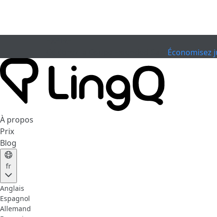
EXPIRÉ
Célébrez la Coupe
Extended Sale
Économisez j
À propos
Prix
Blog
fr
Anglais
Espagnol
Allemand