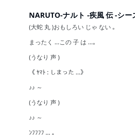
NARUTO-ナルト -疾風 伝 -シーズン
(大蛇 丸 )おもしろい じゃ ない ｡
まったく …この 子 は …｡
(うなり 声 )
《 ﾔﾏﾄ : しまった …》
♪♪ ～
(うなり 声 )
♪♪ ～
ﾝﾌﾌﾌﾌ … ｡