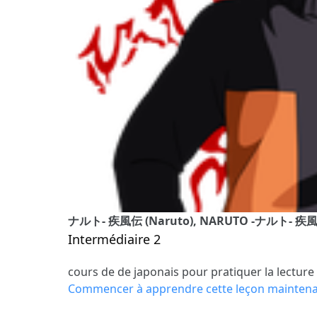
ナルト- 疾風伝 (Naruto), NARUTO -ナルト- 疾
Intermédiaire 2
cours de de japonais pour pratiquer la lecture
Commencer à apprendre cette leçon mainten