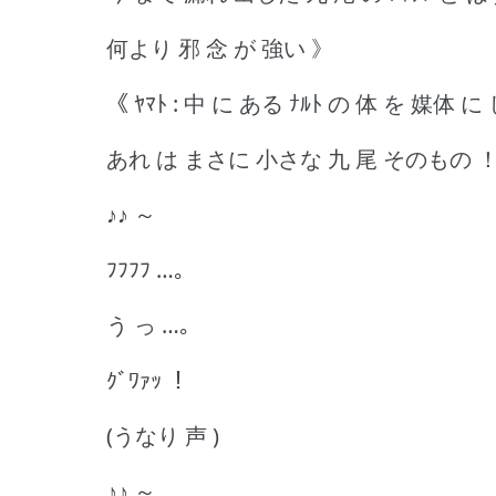
何より 邪 念 が 強い 》
《 ﾔﾏﾄ : 中 に ある ﾅﾙﾄ の 体 を 媒体
あれ は まさに 小さな 九 尾 そのもの 
♪♪ ～
ﾌﾌﾌﾌ …｡
う っ …｡
ｸﾞﾜｧｯ ！
(うなり 声 )
♪♪ ～