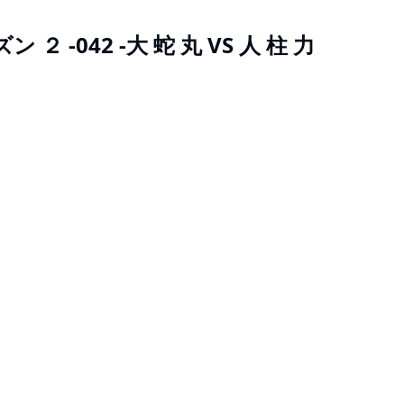
 ２ -042 -大 蛇 丸 VS 人 柱 力