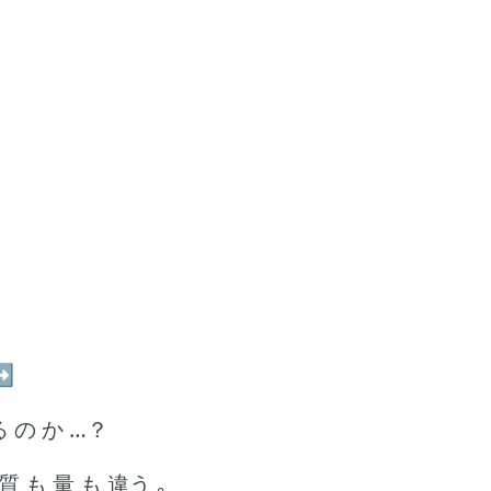
➡
 の か …？
質 も 量 も 違う ｡