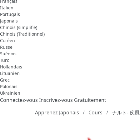
Français
Italien
Portugais
Japonais
Chinois (simplifié)
Chinois (Traditionnel)
Coréen
Russe
Suédois
Turc
Hollandais
Lituanien
Grec
Polonais
Ukrainien
Connectez-vous
Inscrivez-vous Gratuitement
Apprenez Japonais
Cours
ナルト- 疾風伝