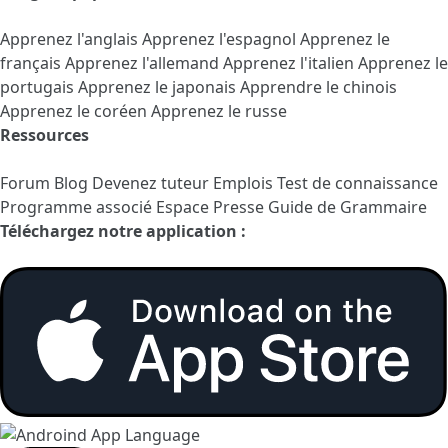
Apprenez l'anglais
Apprenez l'espagnol
Apprenez le
français
Apprenez l'allemand
Apprenez l'italien
Apprenez le
portugais
Apprenez le japonais
Apprendre le chinois
Apprenez le coréen
Apprenez le russe
Ressources
Forum
Blog
Devenez tuteur
Emplois
Test de connaissance
Programme associé
Espace Presse
Guide de Grammaire
Téléchargez notre application :