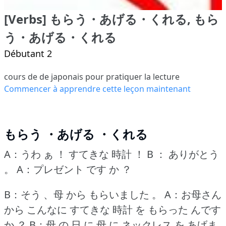
[Verbs] もらう・あげる・くれる, もら
う・あげる・くれる
Débutant 2
cours de de japonais pour pratiquer la lecture
Commencer à apprendre cette leçon maintenant
もらう ・あげる ・くれる
A：うわ ぁ ！
すてきな 時計 ！
B ： ありがとう
。
A：プレゼント です か ？
B：そう 、母 から もらいました 。
A：お母さん
から こんなに すてきな 時計 を もらった んです
か ？
B：母 の 日 に 母 に ネックレス を あげま