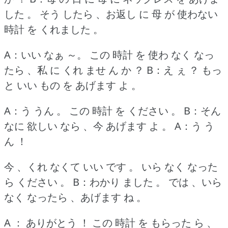
した 。
そう したら 、お返し に 母 が 使わない
時計 を くれました 。
A：いい なぁ ～。
この 時計 を 使わ なく なっ
たら 、私 に くれ ませ ん か ？
B：え ぇ ？
もっ
と いい もの を あげます よ 。
A：う うん 。
この 時計 を ください 。
B：そん
なに 欲しい なら 、今 あげます よ 。
A：う う
ん ！
今 、くれ なくて いい です 。
いら なく なった
ら ください 。
B：わかり ました 。
では 、いら
なく なったら 、あげます ね 。
A ： ありがとう ！
この 時計 を もらった ら 、