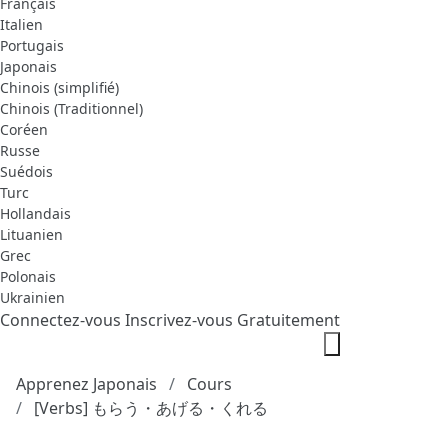
Français
Italien
Portugais
Japonais
Chinois (simplifié)
Chinois (Traditionnel)
Coréen
Russe
Suédois
Turc
Hollandais
Lituanien
Grec
Polonais
Ukrainien
Connectez-vous
Inscrivez-vous Gratuitement
Apprenez Japonais
Cours
[Verbs] もらう・あげる・くれる