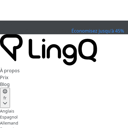
EXPIRÉ
Célébrez la Coupe
Extended Sale
Économisez jusqu'à 45%
À propos
Prix
Blog
fr
Anglais
Espagnol
Allemand