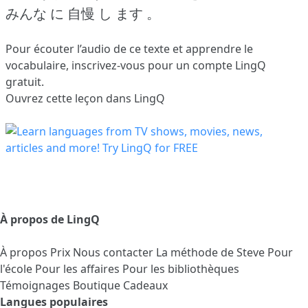
みんな に 自慢 し ます 。
Pour écouter l’audio de ce texte et apprendre le
vocabulaire,
inscrivez-vous
pour un compte LingQ
gratuit.
Ouvrez cette leçon dans LingQ
À propos de LingQ
À propos
Prix
Nous contacter
La méthode de Steve
Pour
l'école
Pour les affaires
Pour les bibliothèques
Témoignages
Boutique Cadeaux
Langues populaires