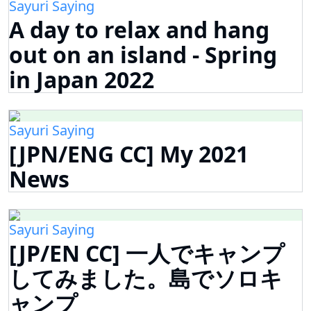
Sayuri Saying
A day to relax and hang
out on an island - Spring
in Japan 2022
Sayuri Saying
[JPN/ENG CC] My 2021
News
Sayuri Saying
[JP/EN CC] 一人でキャンプ
してみました。島でソロキ
ャンプ