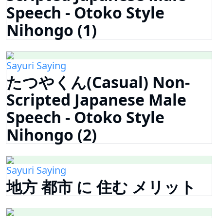
Speech - Otoko Style
Nihongo (1)
Sayuri Saying
たつやくん(Casual) Non-
Scripted Japanese Male
Speech - Otoko Style
Nihongo (2)
Sayuri Saying
地方 都市 に 住む メリット