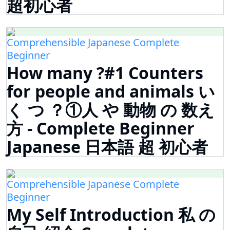
超初心者
Comprehensible Japanese Complete
Beginner
How many ?#1 Counters
for people and animals い
く つ ？①人 や 動物 の 数え
方 - Complete Beginner
Japanese 日本語 超 初心者
Comprehensible Japanese Complete
Beginner
My Self Introduction 私 の