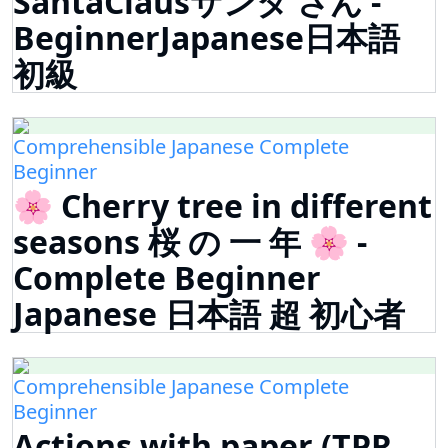
SantaClausサンタ さん -
BeginnerJapanese日本語
初級
Comprehensible Japanese Complete
Beginner
🌸 Cherry tree in different
seasons 桜 の 一 年 🌸 -
Complete Beginner
Japanese 日本語 超 初心者
Comprehensible Japanese Complete
Beginner
Actions with paper (TPR