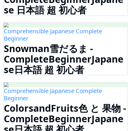
se 日本語 超 初心者
Comprehensible Japanese Complete
Beginner
Snowman雪だるま -
CompleteBeginnerJapane
se日本語 超 初心者
Comprehensible Japanese Complete
Beginner
ColorsandFruits色 と 果物 -
CompleteBeginnerJapane
se日本語 超 初心者