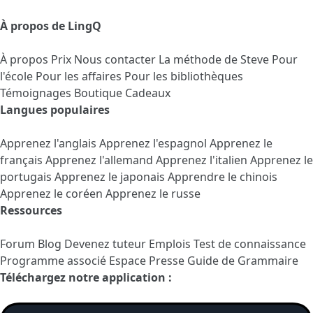
À propos de LingQ
À propos
Prix
Nous contacter
La méthode de Steve
Pour
l'école
Pour les affaires
Pour les bibliothèques
Témoignages
Boutique Cadeaux
Langues populaires
Apprenez l'anglais
Apprenez l'espagnol
Apprenez le
français
Apprenez l'allemand
Apprenez l'italien
Apprenez le
portugais
Apprenez le japonais
Apprendre le chinois
Apprenez le coréen
Apprenez le russe
Ressources
Forum
Blog
Devenez tuteur
Emplois
Test de connaissance
Programme associé
Espace Presse
Guide de Grammaire
Téléchargez notre application :