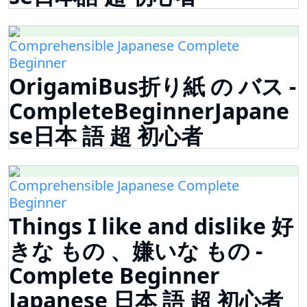
Comprehensible Japanese Complete
Beginner
OrigamiBus折り紙 の バス -
CompleteBeginnerJapane
se日本 語 超 初心者
Comprehensible Japanese Complete
Beginner
Things I like and dislike 好
きな もの 、嫌いな もの -
Complete Beginner
Japanese 日本 語 超 初心者