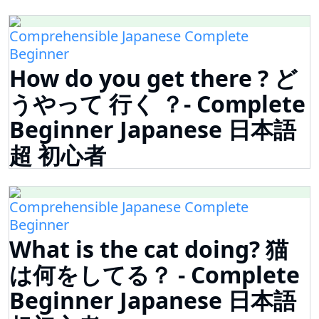
Comprehensible Japanese Complete
Beginner
How do you get there ? ど
うやって 行く ？- Complete
Beginner Japanese 日本語
超 初心者
Comprehensible Japanese Complete
Beginner
What is the cat doing? 猫
は何をしてる？ - Complete
Beginner Japanese 日本語