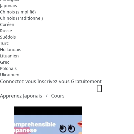
Japonais
Chinois (simplifié)
Chinois (Traditionnel)
Coréen
Russe
Suédois
Turc
Hollandais
Lituanien
Grec
Polonais
Ukrainien
Connectez-vous
Inscrivez-vous Gratuitement
Apprenez Japonais
Cours