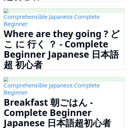
Comprehensible Japanese Complete
Beginner
Where are they going ? ど
こ に 行く ？ - Complete
Beginner Japanese 日本語
超 初心者
Comprehensible Japanese Complete
Beginner
Breakfast 朝ごはん -
Complete Beginner
Japanese 日本語超初心者