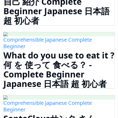
自己 紹介 Complete
Beginner Japanese 日本語
超 初心者
Comprehensible Japanese Complete
Beginner
What do you use to eat it ?
何 を 使って 食べる？ -
Complete Beginner
Japanese 日本語 超 初心者
Comprehensible Japanese Complete
Beginner