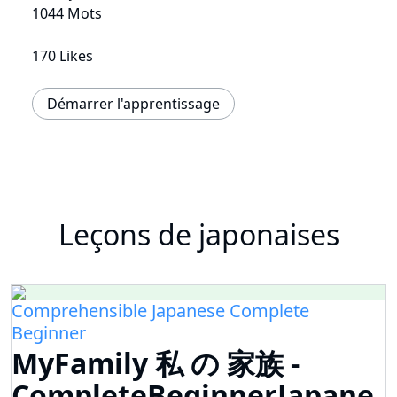
1044 Mots
170 Likes
Démarrer l'apprentissage
Leçons de japonaises
Comprehensible Japanese Complete
Beginner
MyFamily 私 の 家族 -
CompleteBeginnerJapane