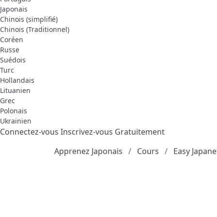
Japonais
Chinois (simplifié)
Chinois (Traditionnel)
Coréen
Russe
Suédois
Turc
Hollandais
Lituanien
Grec
Polonais
Ukrainien
Connectez-vous
Inscrivez-vous Gratuitement
Apprenez Japonais
Cours
Easy Japane