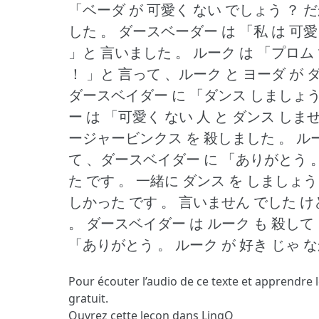
「ベーダ が 可愛く ない でしょう ？
だ
した 。
ダースベーダー は 「私 は 可愛
」と 言いました 。
ルーク は 「プロム 
！
」と 言って 、ルーク と ヨーダ が 
ダースベイダー に 「ダンス しましょう
ー は 「可愛く ない 人 と ダンス しま
ージャービンクス を 殺しました 。
ル
て 、ダースベイダー に 「ありがとう 
た です 。
一緒に ダンス を しましょう
しかった です 。
言いません でした け
。
ダースベイダー は ルーク も 殺して
「ありがとう 。
ルーク が 好き じゃ 
Pour écouter l’audio de ce texte et apprendre 
gratuit.
Ouvrez cette leçon dans LingQ