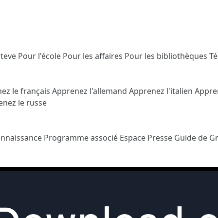
Steve
Pour l'école
Pour les affaires
Pour les bibliothèques
T
ez le français
Apprenez l'allemand
Apprenez l'italien
Appre
nez le russe
onnaissance
Programme associé
Espace Presse
Guide de G