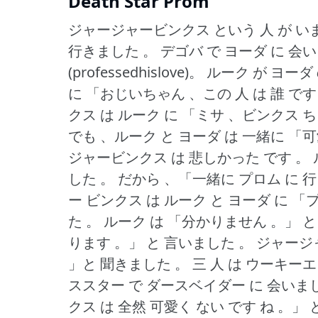
Death Star Prom
ジャージャービンクス という 人 が い
行きました 。
デゴバ で ヨーダ に 会
(professedhislove)。
ルーク が ヨーダ 
に 「おじいちゃん 、この 人 は 誰 です
クス は ルーク に 「ミサ 、ビンクス ち
でも 、ルーク と ヨーダ は 一緒に 「可
ジャービンクス は 悲しかった です 。
した 。
だから 、「一緒に プロム に 
ー ビンクス は ルーク と ヨーダ に 「プ
た 。
ルーク は 「分かりません 。」
と
ります 。」
と 言いました 。
ジャージャ
」と 聞きました 。
三 人 は ウーキー
ススター で ダースベイダー に 会いま
クス は 全然 可愛く ない です ね 。」