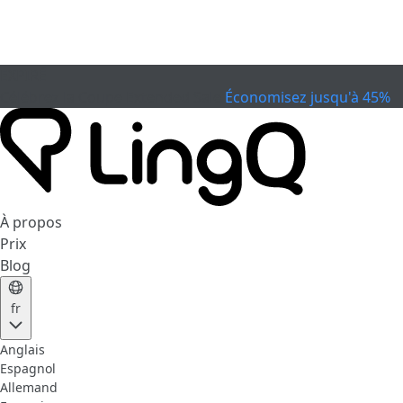
EXPIRÉ
Célébrez la Coupe
Extended Sale
Économisez jusqu'à 45%
À propos
Prix
Blog
fr
Anglais
Espagnol
Allemand