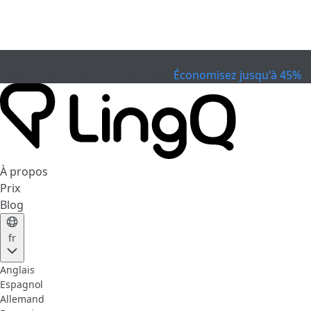
EXPIRÉ
Célébrez la Coupe
Extended Sale
Économisez jusqu'à 45%
À propos
Prix
Blog
fr
Anglais
Espagnol
Allemand