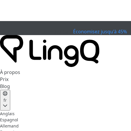
EXPIRÉ
Célébrez la Coupe
Extended Sale
Économisez jusqu'à 45%
À propos
Prix
Blog
fr
Anglais
Espagnol
Allemand