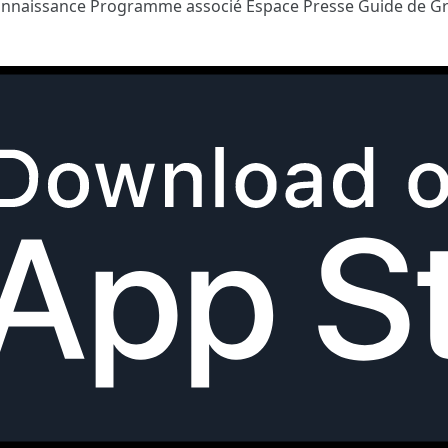
onnaissance
Programme associé
Espace Presse
Guide de G