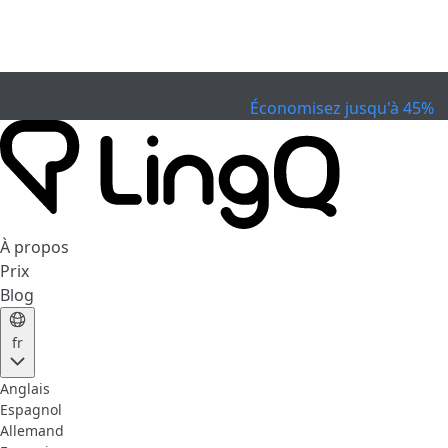
EXPIRÉ
Célébrez la Coupe
Offre Spéciale
Économisez jusqu'à 45%
À propos
Prix
Blog
fr
Anglais
Espagnol
Allemand