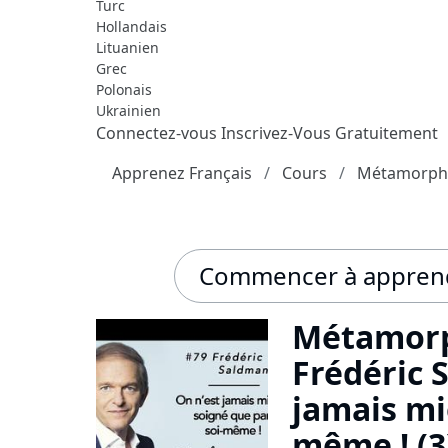
Turc
Hollandais
Lituanien
Grec
Polonais
Ukrainien
Connectez-vous
Inscrivez-Vous Gratuitement
Apprenez Français
Cours
Métamorpho
Commencer à apprend
Métamorph
Frédéric 
jamais mi
même ! (3