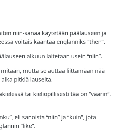
iten niin-sanaa käytetään päälauseen ja
teessa voitais kääntää englanniks “then”.
päälauseen alkuun laitetaan usein “niin”.
ota mitään, mutta se auttaa liittämään nää
aika pitkiä lauseita.
ielessä tai kieliopillisesti tää on “väärin”,
u”, eli sanoista “niin” ja “kuin”, jota
lannin “like”.