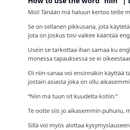
How to use the word "niin" | 
Moi! Tänään mä haluun kertoo teille mi
Se on sellanen pikkusana, jota käytet
jota on joskus tosi vaikee kääntää eng
Usein se tarkottaa ihan samaa ku engl
monessa tapauksessa se ei oikeestaan
Eli niin-sanaa voi ensinnäkin käyttää 
jostain asiasta joka on ollu aikasemm
“Niin mä tuun sit kuudelta kotiin.”
Te ootte siis jo aikasemmin puhunu, mi
Sillä voi myös alottaa kysymyslauseen, 