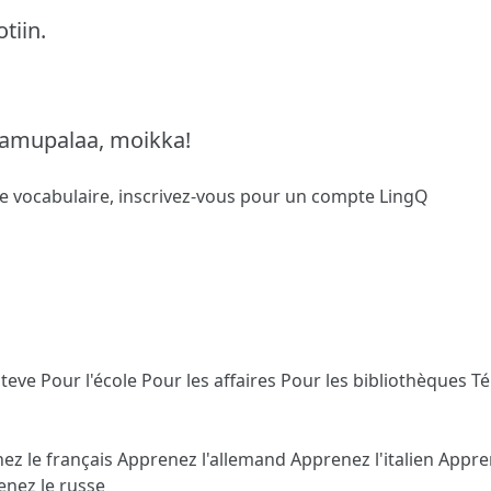
tiin.
aamupalaa, moikka!
le vocabulaire,
inscrivez-vous
pour un compte LingQ
Steve
Pour l'école
Pour les affaires
Pour les bibliothèques
T
ez le français
Apprenez l'allemand
Apprenez l'italien
Appre
nez le russe