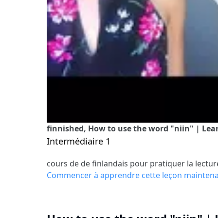
finnished, How to use the word "niin" | Lear
Intermédiaire 1
cours de de finlandais pour pratiquer la lectur
Commencer à apprendre cette leçon mainten