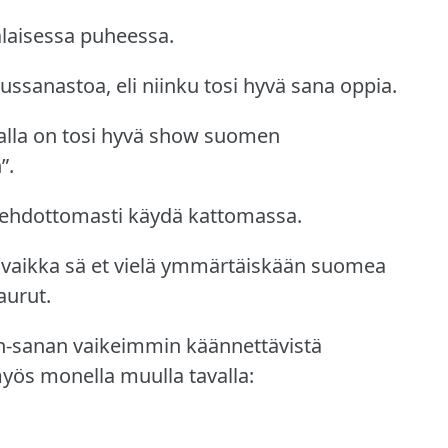
alaisessa puheessa.
ssanastoa, eli niinku tosi hyvä sana oppia.
alla on tosi hyvä show suomen
”.
a ehdottomasti käydä kattomassa.
en vaikka sä et vielä ymmärtäiskään suomea
aurut.
n-sanan vaikeimmin käännettävistä
myös monella muulla tavalla: