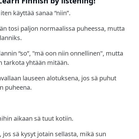
Learn Finnish by listening!
ten käyttää sanaa “niin”.
ään tosi paljon normaalissa puheessa, mutta
lanniks.
annin “so”, "mä oon niin onnellinen", mutta
 tarkota yhtään mitään.
tavallaan lauseen alotuksena, jos sä puhut
in puheena.
hin aikaan sä tuut kotiin.
jos sä kysyt jotain sellasta, mikä sun