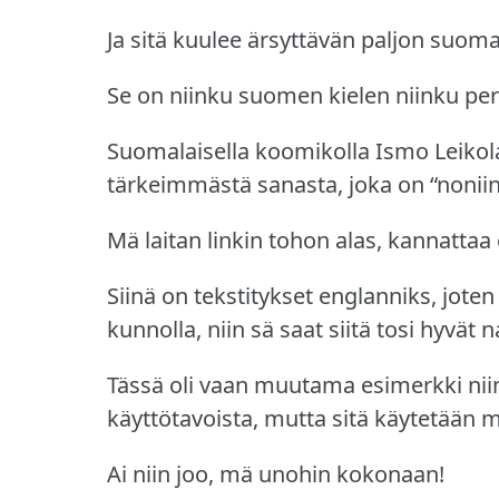
Ja sitä kuulee ärsyttävän paljon suom
Se on niinku suomen kielen niinku peru
Suomalaisella koomikolla Ismo Leikol
tärkeimmästä sanasta, joka on “noniin
Mä laitan linkin tohon alas, kannatta
Siinä on tekstitykset englanniks, jot
kunnolla, niin sä saat siitä tosi hyvät n
Tässä oli vaan muutama esimerkki nii
käyttötavoista, mutta sitä käytetään 
Ai niin joo, mä unohin kokonaan!