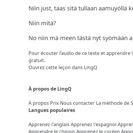
Niin just, taas sitä tullaan aamuyöllä ko
Niin mitä?
No niin mä meen tästä nyt syömään 
Pour écouter l’audio de ce texte et apprendre 
gratuit.
Ouvrez cette leçon dans LingQ
À propos de LingQ
À propos
Prix
Nous contacter
La méthode de 
Langues populaires
Apprenez l'anglais
Apprenez l'espagnol
Appren
Apprendre le chinois
Apprenez le coréen
Appre