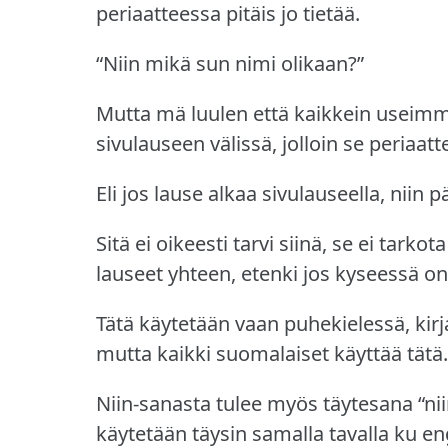
periaatteessa pitäis jo tietää.
“Niin mikä sun nimi olikaan?”
Mutta mä luulen että kaikkein useimm
sivulauseen välissä, jolloin se periaat
Eli jos lause alkaa sivulauseella, niin 
Sitä ei oikeesti tarvi siinä, se ei tark
lauseet yhteen, etenki jos kyseessä on 
Tätä käytetään vaan puhekielessä, kirjak
mutta kaikki suomalaiset käyttää tätä.
Niin-sanasta tulee myös täytesana “niink
käytetään täysin samalla tavalla ku eng