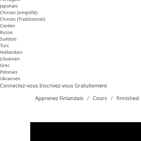
Japonais
Chinois (simplifié)
Chinois (Traditionnel)
Coréen
Russe
Suédois
Turc
Hollandais
Lituanien
Grec
Polonais
Ukrainien
Connectez-vous
Inscrivez-vous Gratuitement
Apprenez Finlandais
Cours
finnished