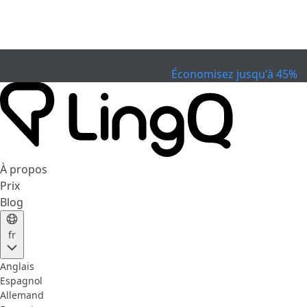
EXPIRÉ
Célébrez la Coupe
Extended Sale
Économisez jusqu'à 45%
À propos
Prix
Blog
fr
Anglais
Espagnol
Allemand