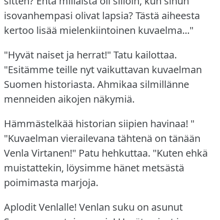
sitten?
Entä millaista oli silloin, kun sinun
isovanhempasi olivat lapsia?
Tästä aiheesta
kertoo lisää mielenkiintoinen kuvaelma..."
"Hyvät naiset ja herrat!"
Tatu kailottaa.
"Esitämme teille nyt vaikuttavan kuvaelman
Suomen historiasta.
Ahmikaa silmillänne
menneiden aikojen näkymiä.
Hämmästelkää historian siipien havinaa!
"
"Kuvaelman vierailevana tähtenä on tänään
Venla Virtanen!"
Patu hehkuttaa.
"Kuten ehkä
muistattekin, löysimme hänet metsästä
poimimasta marjoja.
Aplodit Venlalle!
Venlan suku on asunut