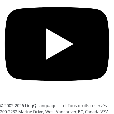
© 2002-2026
LingQ Languages Ltd.
Tous droits reservés
200-2232 Marine Drive, West Vancouver, BC, Canada
V7V