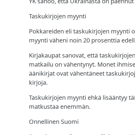
YK sanoo, että Ukrainasta on paennut s
Taskukirjojen myynti
Pokkareiden eli taskukirjojen myynti 
myynti väheni noin 20 prosenttia edel
Kirjakaupat sanovat, että taskukirjoje
matkailu on vähentynyt.
Monet ihmiset
äänikirjat ovat vähentäneet taskukirjo
kirjoja.
Taskukirjojen myynti ehkä lisääntyy tä
matkustaa enemmän.
Onnellinen Suomi