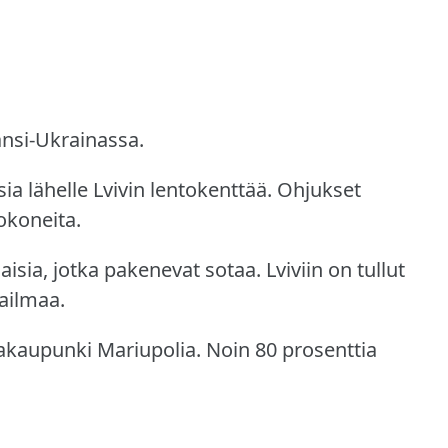
nsi-Ukrainassa.
a lähelle Lvivin lentokenttää.
Ohjukset
okoneita.
aisia, jotka pakenevat sotaa.
Lviviin on tullut
aailmaa.
makaupunki Mariupolia.
Noin 80 prosenttia