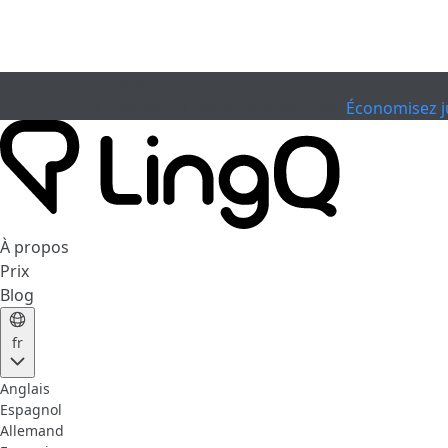
EXPIRÉ
Célébrez la Coupe
Extended Sale
Économisez j
À propos
Prix
Blog
fr
Anglais
Espagnol
Allemand