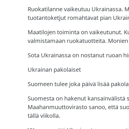
Ruokatilanne vaikeutuu Ukrainassa.
M
tuotantoketjut romahtavat pian Ukrai
Maatilojen toiminta on vaikeutunut.
Ku
valmistamaan ruokatuotteita.
Monien 
Sota Ukrainassa on nostanut ruoan h
Ukrainan pakolaiset
Suomeen tulee joka päivä lisää pakola
Suomesta on hakenut kansainvälistä su
Maahanmuuttovirasto sanoo, että su
tällä viikolla.