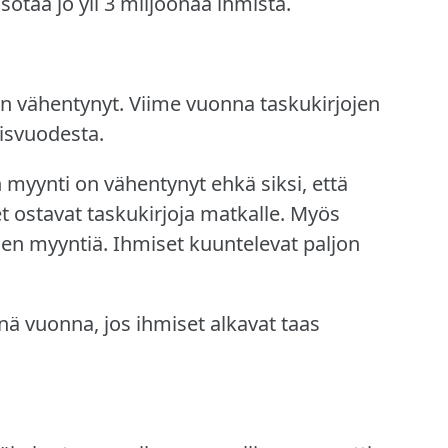
otaa jo yli 3 miljoonaa ihmistä.
on vähentynyt.
Viime vuonna taskukirjojen
lisvuodesta.
n myynti on vähentynyt ehkä siksi, että
 ostavat taskukirjoja matkalle.
Myös
jen myyntiä.
Ihmiset kuuntelevat paljon
nä vuonna, jos ihmiset alkavat taas