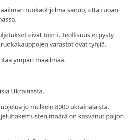
aailman ruokaohjelma sanoo, että ruoan
nassa.
ljetukset eivät toimi.
Teollisuus ei pysty
ruokakauppojen varastot ovat tyhjiä.
intaa ympäri maailmaa.
isia Ukrainasta.
ojelua jo melkein 8000 ukrainalaista.
ojeluhakemusten määrä on kasvanut paljon