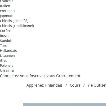
Français
Italien
Portugais
Japonais
Chinois (simplifié)
Chinois (Traditionnel)
Coréen
Russe
Suédois
Turc
Hollandais
Lituanien
Grec
Polonais
Ukrainien
Connectez-vous
Inscrivez-vous Gratuitement
Apprenez Finlandais
Cours
Yle Uutis