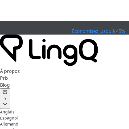
EXPIRÉ
Célébrez la Coupe
Extended Sale
Économisez jusqu'à 45%
À propos
Prix
Blog
fr
Anglais
Espagnol
Allemand