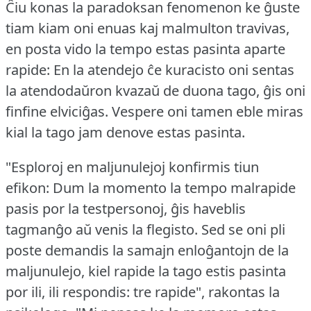
Ĉiu konas la paradoksan fenomenon ke ĝuste
tiam kiam oni enuas kaj malmulton travivas,
en posta vido la tempo estas pasinta aparte
rapide: En la atendejo ĉe kuracisto oni sentas
la atendodaŭron kvazaŭ de duona tago, ĝis oni
finfine elviciĝas.
Vespere oni tamen eble miras
kial la tago jam denove estas pasinta.
"Esploroj en maljunulejoj konfirmis tiun
efikon: Dum la momento la tempo malrapide
pasis por la testpersonoj, ĝis haveblis
tagmanĝo aŭ venis la flegisto.
Sed se oni pli
poste demandis la samajn enloĝantojn de la
maljunulejo, kiel rapide la tago estis pasinta
por ili, ili respondis: tre rapide", rakontas la