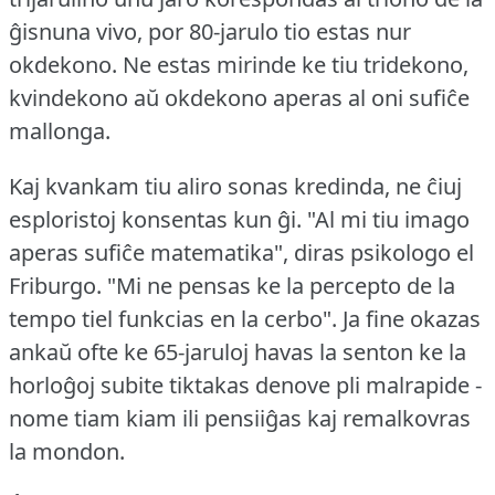
ĝisnuna vivo, por 80-jarulo tio estas nur
okdekono.
Ne estas mirinde ke tiu tridekono,
kvindekono aŭ okdekono aperas al oni sufiĉe
mallonga.
Kaj kvankam tiu aliro sonas kredinda, ne ĉiuj
esploristoj konsentas kun ĝi.
"Al mi tiu imago
aperas sufiĉe matematika", diras psikologo el
Friburgo.
"Mi ne pensas ke la percepto de la
tempo tiel funkcias en la cerbo".
Ja fine okazas
ankaŭ ofte ke 65-jaruloj havas la senton ke la
horloĝoj subite tiktakas denove pli malrapide -
nome tiam kiam ili pensiiĝas kaj remalkovras
la mondon.