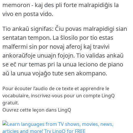
memoron - kaj des pli forte malrapidiĝis la
vivo en posta vido.
Tio ankaŭ signifas: Ĉiu povas malrapidigi sian
sentatan tempon.
La ŝlosilo por tio estas
malfermi sin por novaj aferoj kaj travivi
ankoraŭfoje unuajn fojojn.
Tio validas ankaŭ
se eĉ nur temas pri la unua leciono de piano
aŭ la unua vojaĝo tute sen akompano.
Pour écouter l’audio de ce texte et apprendre le
vocabulaire,
inscrivez-vous
pour un compte LingQ
gratuit.
Ouvrez cette leçon dans LingQ