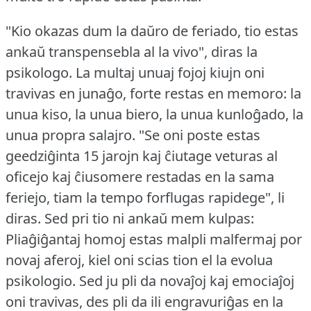
"Kio okazas dum la daŭro de feriado, tio estas
ankaŭ transpensebla al la vivo", diras la
psikologo.
La multaj unuaj fojoj kiujn oni
travivas en junaĝo, forte restas en memoro: la
unua kiso, la unua biero, la unua kunloĝado, la
unua propra salajro.
"Se oni poste estas
geedziĝinta 15 jarojn kaj ĉiutage veturas al
oficejo kaj ĉiusomere restadas en la sama
feriejo, tiam la tempo forflugas rapidege", li
diras.
Sed pri tio ni ankaŭ mem kulpas:
Pliaĝiĝantaj homoj estas malpli malfermaj por
novaj aferoj, kiel oni scias tion el la evolua
psikologio.
Sed ju pli da novaĵoj kaj emociaĵoj
oni travivas, des pli da ili engravuriĝas en la