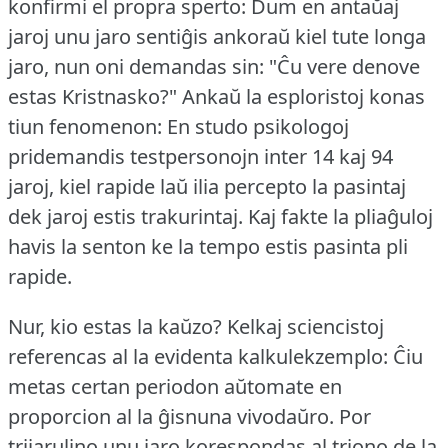
konfirmi el propra sperto: Dum en antaŭaj
jaroj unu jaro sentiĝis ankoraŭ kiel tute longa
jaro, nun oni demandas sin: "Ĉu vere denove
estas Kristnasko?"
Ankaŭ la esploristoj konas
tiun fenomenon: En studo psikologoj
pridemandis testpersonojn inter 14 kaj 94
jaroj, kiel rapide laŭ ilia percepto la pasintaj
dek jaroj estis trakurintaj.
Kaj fakte la pliaĝuloj
havis la senton ke la tempo estis pasinta pli
rapide.
Nur, kio estas la kaŭzo?
Kelkaj sciencistoj
referencas al la evidenta kalkulekzemplo: Ĉiu
metas certan periodon aŭtomate en
proporcion al la ĝisnuna vivodaŭro.
Por
trijarulino unu jaro korespondas al triono de la