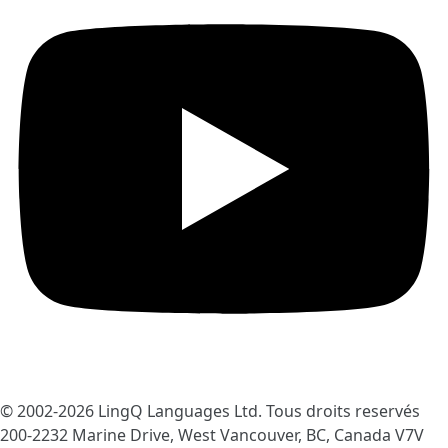
© 2002-2026
LingQ Languages Ltd.
Tous droits reservés
200-2232 Marine Drive, West Vancouver, BC, Canada
V7V