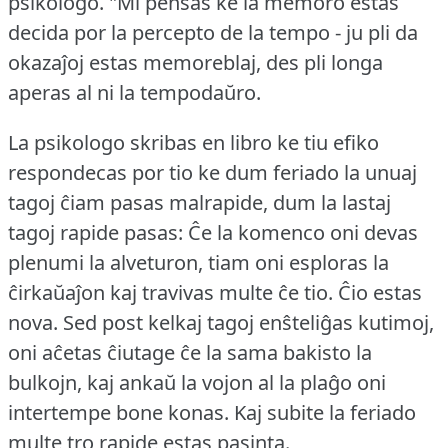
psikologo.
"Mi pensas ke la memoro estas
decida por la percepto de la tempo - ju pli da
okazaĵoj estas memoreblaj, des pli longa
aperas al ni la tempodaŭro.
La psikologo skribas en libro ke tiu efiko
respondecas por tio ke dum feriado la unuaj
tagoj ĉiam pasas malrapide, dum la lastaj
tagoj rapide pasas: Ĉe la komenco oni devas
plenumi la alveturon, tiam oni esploras la
ĉirkaŭaĵon kaj travivas multe ĉe tio.
Ĉio estas
nova.
Sed post kelkaj tagoj enŝteliĝas kutimoj,
oni aĉetas ĉiutage ĉe la sama bakisto la
bulkojn, kaj ankaŭ la vojon al la plaĝo oni
intertempe bone konas.
Kaj subite la feriado
multe tro rapide estas pasinta.