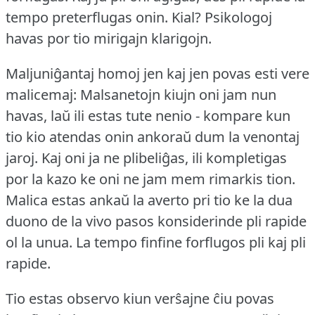
tempo preterflugas onin.
Kial?
Psikologoj
havas por tio mirigajn klarigojn.
Maljuniĝantaj homoj jen kaj jen povas esti vere
malicemaj: Malsanetojn kiujn oni jam nun
havas, laŭ ili estas tute nenio - kompare kun
tio kio atendas onin ankoraŭ dum la venontaj
jaroj.
Kaj oni ja ne plibeliĝas, ili kompletigas
por la kazo ke oni ne jam mem rimarkis tion.
Malica estas ankaŭ la averto pri tio ke la dua
duono de la vivo pasos konsiderinde pli rapide
ol la unua.
La tempo finfine forflugos pli kaj pli
rapide.
Tio estas observo kiun verŝajne ĉiu povas