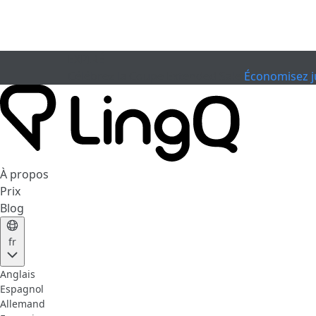
EXPIRÉ
Célébrez la Coupe
Extended Sale
Économisez j
À propos
Prix
Blog
fr
Anglais
Espagnol
Allemand