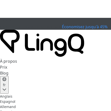
EXPIRÉ
Célébrez la Coupe
Extended Sale
Économisez jusqu'à 45%
À propos
Prix
Blog
fr
Anglais
Espagnol
Allemand