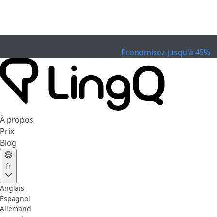
EXPIRÉ
Célébrez la Coupe
Extended Sale
Économisez jusqu'à 45%
À propos
Prix
Blog
fr
Anglais
Espagnol
Allemand