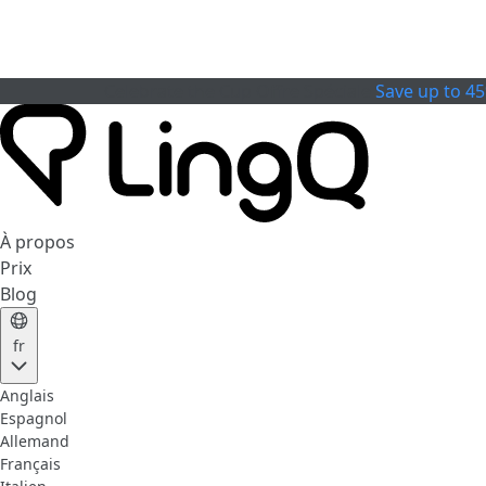
Celebrate the Cup
Offre Spéciale
Save up to 4
À propos
Prix
Blog
fr
Anglais
Espagnol
Allemand
Français