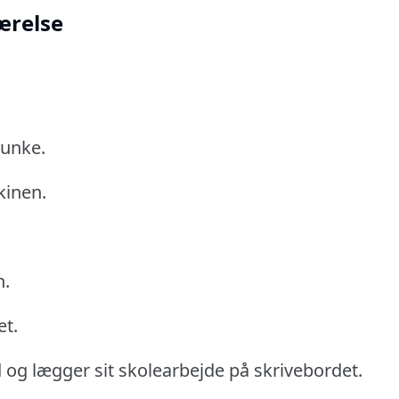
værelse
bunke.
kinen.
n.
et.
rd og lægger sit skolearbejde på skrivebordet.