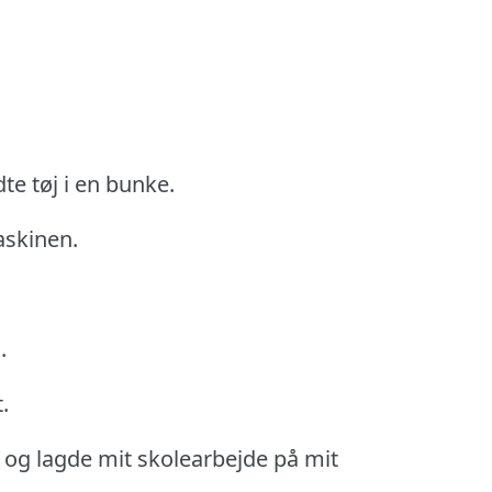
dte tøj i en bunke.
askinen.
.
.
nt og lagde mit skolearbejde på mit