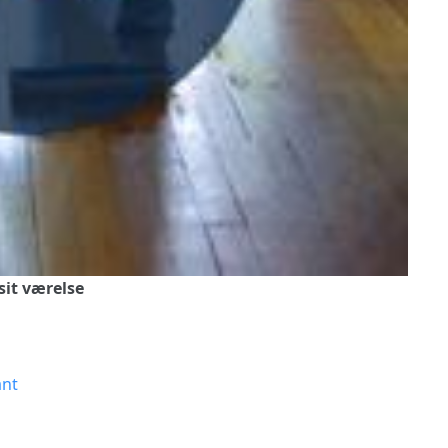
 sit værelse
ant